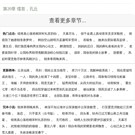
第20章 儒首，孔丘
查看更多章节...
、
、
、
热门点击:
错将真心落梧桐宋时礼苏韵怡
天幕尽头
假千金遇上真绿茶宋灵灵宋毅然
彻
、
、
、
、
底毁了她唐朝淮唐梦绮
鹤别空山踏明月孟谦荀宋雪诗
吞噬鱼
她来自星际最高监狱
、
、
、
重生后，我打脸恶毒狗男女我内心论文
醉酒情思
妈妈的忌日，我的葬礼爸爸的名字
老
、
、
、
婆拔我针管，让我给男助理煮醒酒汤程心怡陆沉宴
崩坏，我创造的骑士故事
甜蜜蜜
风
、
、
起时爱意散尽林青风顾汐云
朝来寒雨晚来风
、
、
、
更新榜单:
云灵仙路
亮剑：我给云龙当领导
挥刀十万次，觉醒神级系统！
我在星墟苟
、
、
、
成农场主
一人：我的身上纹满了十凶图
龙玺剑影
公路求生，我靠每日情报当捡漏
、
、
、
、
王
海贼：开局抢错果实，我竟无敌了
猛男闯莞城，从四大村姑开始
动骨恢情
重生
、
、
、
七零：绝不当圣母
四合院穿越过来将贾张氏送进监狱
修仙家族：我死后成了人参果树
、
、
欠债三个亿？我诡异世界打工暴富
去部队退婚，乖乖女被死对头亲麻
、
、
完本小说:
朝来寒雨晚来风
林深不知云海许云琛裴馥许云琛裴馥雪
行至爱意消散处江言傅
、
、
、
、
秦书雅
迷恋
只手遮天（出书版）
暗香浮动
回头看，轻舟已过万重山蒋之舟沈傲
、
、
、
、
凝
错将真心落梧桐宋时礼苏韵怡
无可救药
锦绣人生[快穿]爱伊莎越安安
天幕尽
、
、
、
头
此恨难消我奶奶烟烟
重生八零，爸妈！我自有我的荣耀姜老师魏杳
心似已灰之木项
、
、
雪儿鹿鹿
失效攻略裴安桑宁