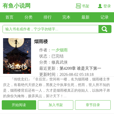
有鱼小说网
书架
登录
首页
分类
排行
完本
最新
记录
烟雨楼
作者：
一夕烟雨
状态：已完结
分类：修真武侠
最近更新：
第4209章 谁是天下第一
更新时间：2026-08-02 05:18:18
『传统玄幻』『非后宫』世间有一楼，名为烟雨楼，烟雨楼主李
庆之，有着绝代天骄之称，黑夜之中执掌生死，然而，世人所不知的
是，烟雨楼背后还有一人，方才是烟雨楼真正的创始人，以纨绔子弟
的身份为掩饰，拨弄风云，算计天下！...
开始阅读
加入书架
章节目录