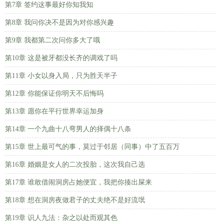
第7章 签约这事最好你知我知
第8章 我问你决不是因为对你感兴趣
第9章 我都第二次问你多大了哦
第10章 这是被牙都没长齐的调戏了吗
第11章 小女以身入局，只为胜天半子
第12章 你能保证你明天不后悔吗
第13章 愿你在平行世界幸运加身
第14章 一个九曲十八弯男人的择偶十八条
第15章 世上最可气的事，莫过于邻居（同事）中了五百万
第16章 婚姻是女人的二次投胎，这次我自己选
第17章 谁敢借闹洞房占她便宜，我把你揍出屎来
第18章 想在洞房夜做君子的丈夫绝不是好流氓
第19章 识人九法：杂之以处而观其色