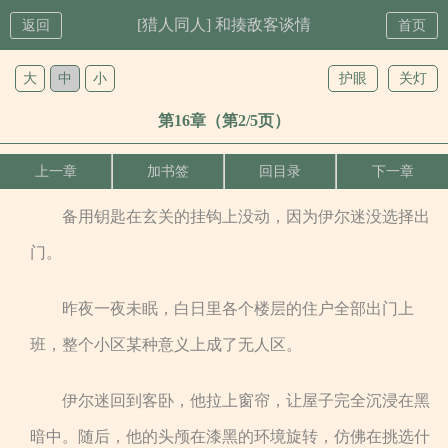
[猎人同人] 和揍敌客谈情
返回
首页
大
中
小
护眼
关灯
第16章（第2/5页）
上一章
加书签
回目录
下一章
备用钥匙在玄关的挂钩上没动，因为伊尔迷没选择出
门。
昨夜一夜未眠，白日里各个楼层的住户全部出门上
班，整个小区某种意义上成了无人区。
伊尔迷回到客卧，他拉上窗帘，让屋子完全沉浸在黑
暗中。随后，他的头颅在漆黑的环境旋转，仿佛在挑选什