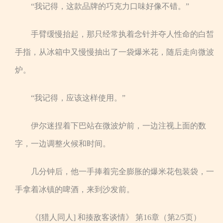
“我记得，这款品牌的巧克力口味好像不错。”
手臂缓慢抬起，那只经常执着念针并夺人性命的白皙
手指，从冰箱中又慢慢抽出了一袋爆米花，随后走向微波
炉。
“我记得，应该这样使用。”
伊尔迷捏着下巴站在微波炉前，一边注视上面的数
字，一边调整火候和时间。
几分钟后，他一手捧着完全膨胀的爆米花包装袋，一
手拿着冰镇的啤酒，来到沙发前。
《[猎人同人] 和揍敌客谈情》 第16章（第2/5页）