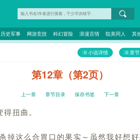
历史军事
网游竞技
科幻冒险
浪漫言情
耽美同人
其
小说详情
章节
第12章（第2页）
上一章
章节目录
保存书签
下一章
变得扭曲。
手杀掉这么合胃口的果实～虽然我好想