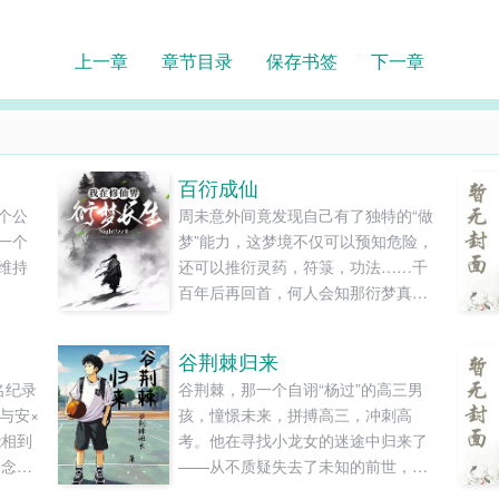
上一章
章节目录
保存书签
下一章
百衍成仙
个公
周未意外间竟发现自己有了独特的“做
一个
梦”能力，这梦境不仅可以预知危险，
维持
还可以推衍灵药，符箓，功法……千
百年后再回首，何人会知那衍梦真
君，竟是昔日鄱阳的卖货郎？......
谷荆棘归来
名纪录
谷荆棘，那一个自诩“杨过”的高三男
与安×
孩，憧憬未来，拼搏高三，冲刺高
能相到
考。他在寻找小龙女的迷途中归来了
一念心
——从不质疑失去了未知的前世，不
生的
可否认拥有着已知的今生。本作品是