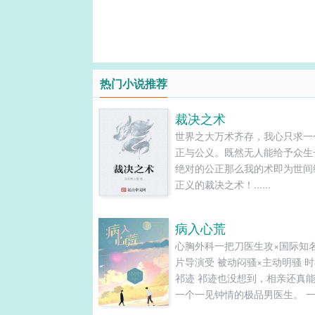
热门小说推荐
裁决之术
世界之大万术齐存，我心只求一
正与公义。既然无人能给予众生
绝对的公正那么我的术即为世间
正义的裁决之术！......
病入心荒
心胸外科一把刀医生攻×国际知
片导演受 被动闷骚×主动明骚 时
祁迹 祁迹也没想到，相亲还真
一个一见钟情的极品男医生。 
动，两念行动，祁迹开始了帅医