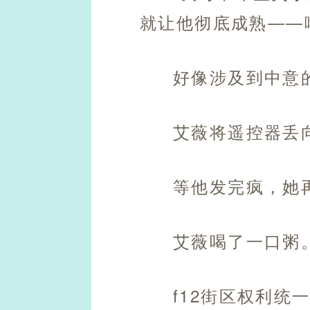
就让他彻底成熟——
好像涉及到中意
艾薇将遥控器丢
等他发完疯，她
艾薇喝了一口粥
f12街区权利