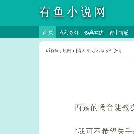
有鱼小说网
首 页
玄幻奇幻
修真武侠
都市情感
有鱼小说网
>
[猎人同人] 和揍敌客谈情
西索的嗓音陡然
“我可不希望失