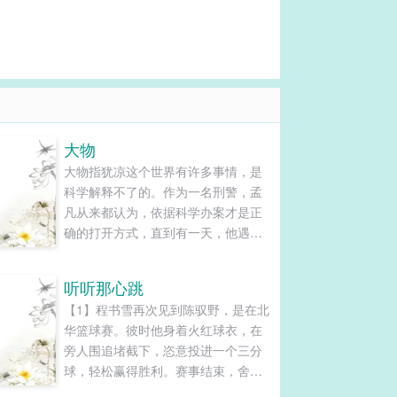
大物
大物指犹凉这个世界有许多事情，是
科学解释不了的。作为一名刑警，孟
凡从来都认为，依据科学办案才是正
确的打开方式，直到有一天，他遇到
了曲冬青：一个从天而降的私家侦
探。这个男人，不仅漂亮的过分，还
听听那心跳
处处透着古怪，自他出现后，孟凡的
【1】程书雪再次见到陈驭野，是在北
身边便开始出现了许多不可思议的事
华篮球赛。彼时他身着火红球衣，在
情，随着两人联手破获一宗宗案件，
旁人围追堵截下，恣意投进一个三分
孟凡也越来越怀疑曲冬青的真实身
球，轻松赢得胜利。赛事结束，舍友
份。原本...
脸颊微红递过他一瓶水。陈驭野勾起