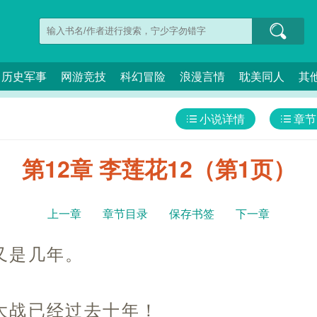
历史军事
网游竞技
科幻冒险
浪漫言情
耽美同人
其
小说详情
章节
第12章 李莲花12（第1页）
上一章
章节目录
保存书签
下一章
又是几年。
大战已经过去十年！