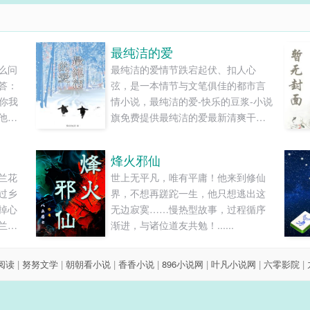
最纯洁的爱
么问
最纯洁的爱情节跌宕起伏、扣人心
答：
弦，是一本情节与文笔俱佳的都市言
，你我
情小说，最纯洁的爱-快乐的豆浆-小说
他你
旗免费提供最纯洁的爱最新清爽干净
的。”
的文字章节在线阅读和TXT下载。...
放，有
烽火邪仙
那些
兰花
世上无平凡，唯有平庸！他来到修仙
我会回
过乡
界，不想再蹉跎一生，他只想逃出这
认为世
掉心
无边寂寞……慢热型故事，过程循序
兰花
渐进，与诸位道友共勉！......
母、
妹，
8阅读
|
努努文学
|
朝朝看小说
|
香香小说
|
896小说网
|
叶凡小说网
|
六零影院
|
让成
会一