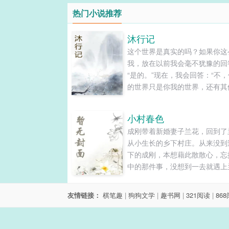
热门小说推荐
沐行记
这个世界是真实的吗？如果你这
我，放在以前我会毫不犹豫的回
“是的。”现在，我会回答：“不
的世界只是你我的世界，还有其
我没有接触的世界也是真实存在
也许你会问：“现在世界这么开
小村春色
哪些是我们没接触过的，你说的
成刚带着新婚妻子兰花，回到了
世界都是虚假的、不存在的？”
从小生长的乡下村庄。从来没到
答：“一千年前，中国的古人会
下的成刚，本想藉此散散心，忘
界上有黑人、白人......
中的那件事，没想到一去就遇上
的弟弟闯了祸……风韵犹存的岳
高雅美丽的大姐、青春可人的小
友情链接：
棋笔趣
|
狗狗文学
|
趣书网
|
321阅读
|
86
还有温柔体贴的贤妻，四个女人
刚心旌荡漾，暗暗发誓只要有机
定要一亲芳泽！...