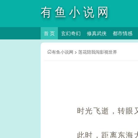
有鱼小说网
首 页
玄幻奇幻
修真武侠
都市情感
有鱼小说网
>
莲花陪我闯影视世界
时光飞逝，转眼
此时，距离东海