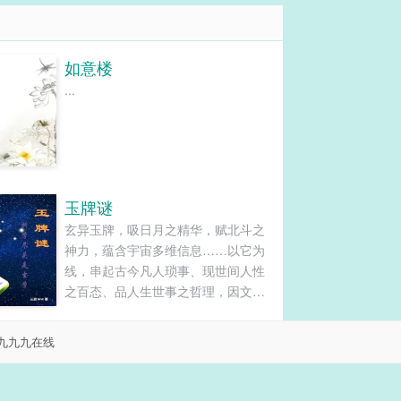
如意楼
...
玉牌谜
玄异玉牌，吸日月之精华，赋北斗之
神力，蕴含宇宙多维信息……以它为
线，串起古今凡人琐事、现世间人性
之百态、品人生世事之哲理，因文笔
形式所限，仍难尽跌宕起伏、扣人心
弦之故事画面，仅以寥寥数言，会意
九九九在线
之情，供君品味，望与君达共鸣！再
多啰嗦几句。说的是N多颗麻将玉牌，
不同花色，有不同玄异功能：可观