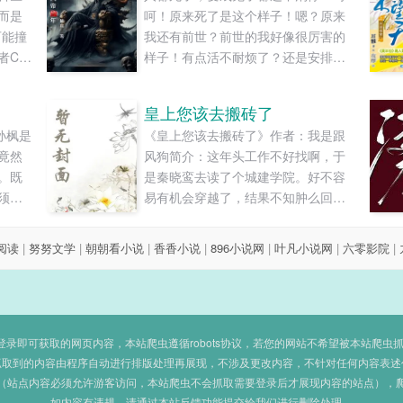
而是
呵！原来死了是这个样子！嗯？原来
可能撞
我还有前世？前世的我好像很厉害的
者CT
样子！有点活不耐烦了？还是安排自
个处
己去死一回吧！......
就可
皇上您该去搬砖了
中了诅
孙枫是
《皇上您该去搬砖了》作者：我是跟
术
竟然
风狗简介：这年头工作不好找啊，于
“不
。既
是秦晓鸾去读了个城建学院。好不容
都会
须是
易有机会穿越了，结果不知肿么回
被诅
要让
事，还是得做搬砖的活。这又是肿么
的咒
！既
肥四，搬个砖居然搬成了女皇
测感
8阅读
|
努努文学
|
朝朝看小说
|
香香小说
|
896小说网
|
叶凡小说网
|
六零影院
|
大就
帝？？？！！！秦晓鸾穿越到古代之
至吞
后，接手了老爹的营造队伍。本来只
术也
想安安稳稳过个小康生活，结果在于
医院
奇正等人的各种令人啼笑皆非的误会
下，竟然一步一步向...
即可获取的网页内容，本站爬虫遵循robots协议，若您的网站不希望被本站爬虫抓取，可
抓取到的内容由程序自动进行排版处理再展现，不涉及更改内容，不针对任何内容表述
（站点内容必须允许游客访问，本站爬虫不会抓取需要登录后才展现内容的站点），
如内容有违规，请通过本站反馈功能提交给我们进行删除处理。