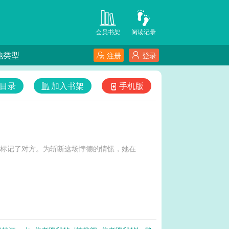
会员书架
阅读记录
他类型
注册
登录
目录
加入书架
手机版
地标记了对方。为斩断这场悖德的情愫，她在