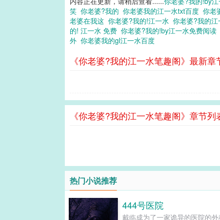
内容正在更新，请稍后查看......
你老婆?我的!by
笑
你老婆?我的
你老婆我的江一水txt百度
你老婆
老婆在我这
你老婆?我的!江一水
你老婆?我的
的! 江一水 免费
你老婆?我的!by江一水免费阅
外
你老婆我的gl江一水百度
《你老婆?我的江一水笔趣阁》最新章
《你老婆?我的江一水笔趣阁》章节列
热门小说推荐
444号医院
戴临成为了一家诡异的医院的外