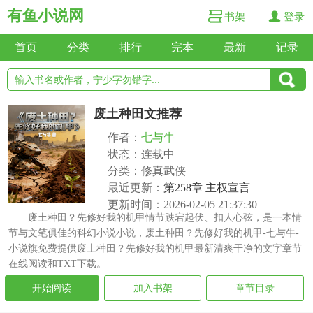
有鱼小说网
书架
登录
首页
分类
排行
完本
最新
记录
废土种田文推荐
作者：
七与牛
状态：连载中
分类：修真武侠
最近更新：
第258章 主权宣言
更新时间：2026-02-05 21:37:30
废土种田？先修好我的机甲情节跌宕起伏、扣人心弦，是一本情
节与文笔俱佳的科幻小说小说，废土种田？先修好我的机甲-七与牛-
小说旗免费提供废土种田？先修好我的机甲最新清爽干净的文字章节
在线阅读和TXT下载。
开始阅读
加入书架
章节目录