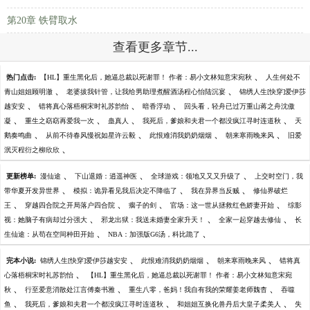
第20章 铁臂取水
查看更多章节...
、
热门点击:
【HL】重生黑化后，她逼总裁以死谢罪！ 作者：易小文林知意宋宛秋
人生何处不
、
、
青山姐姐顾明澈
老婆拔我针管，让我给男助理煮醒酒汤程心怡陆沉宴
锦绣人生[快穿]爱伊莎
、
、
、
越安安
错将真心落梧桐宋时礼苏韵怡
暗香浮动
回头看，轻舟已过万重山蒋之舟沈傲
、
、
、
、
凝
重生之窈窈再爱我一次
蛊真人
我死后，爹娘和夫君一个都没疯江寻时连道秋
天
、
、
、
、
鹅奏鸣曲
从前不待春风慢祝如星许云毅
此恨难消我奶奶烟烟
朝来寒雨晚来风
旧爱
、
泯灭程衍之柳欣欣
、
、
、
更新榜单:
漫仙途
下山退婚：逍遥神医
全球游戏：领地又又又升级了
上交时空门，我
、
、
、
带华夏开发异世界
模拟：诡异看见我后决定不降临了
我在异界当反贼
修仙界破烂
、
、
、
、
王
穿越四合院之开局落户四合院
瘸子的剑
官场：这一世从拯救红色娇妻开始
综影
、
、
、
视：她脑子有病却过分强大
邪龙出狱：我送未婚妻全家升天！
全家一起穿越去修仙
长
、
、
生仙途：从苟在空间种田开始
NBA：加强版G6汤，科比跪了
、
、
、
完本小说:
锦绣人生[快穿]爱伊莎越安安
此恨难消我奶奶烟烟
朝来寒雨晚来风
错将真
、
心落梧桐宋时礼苏韵怡
【HL】重生黑化后，她逼总裁以死谢罪！ 作者：易小文林知意宋宛
、
、
、
秋
行至爱意消散处江言傅秦书雅
重生八零，爸妈！我自有我的荣耀姜老师魏杳
吞噬
、
、
、
鱼
我死后，爹娘和夫君一个都没疯江寻时连道秋
和姐姐互换化兽丹后大皇子柔美人
失