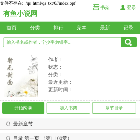
文件不存在: ./qs_html/qs_txt/0//index.opf
书架
登录
有鱼小说网
首页
分类
排行
完本
最新
记录
作者：
状态：
分类：
最近更新：
更新时间：
开始阅读
加入书架
章节目录
《》最新章节
《》目录 第一页 （第1-100章）