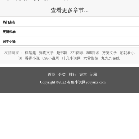
查看更多章节...
热门点击:
更新榜单:
完本小说:
友情链接：
棋笔趣
狗狗文学
趣书网
321阅读
868阅读
努努文学
朝朝看小
说
香香小说
896小说网
叶凡小说网
六零影院
九九九在线
首页
分类
排行
完本
记录
Copyright ©2022 有鱼小说网youyuxs.com