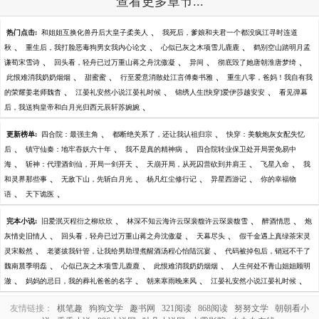
查看更多章节...
、
热门点击:
和姐姐互换化兽丹后大皇子柔美人
我死后，爹娘和夫君一个都没疯江寻时连道
、
、
、
秋
重生后，我打脸恶毒狗男女我内心论文
心似已灰之木项雪儿鹿鹿
鹤别空山踏明月孟
、
、
、
、
谦荀宋雪诗
回头看，轻舟已过万重山蒋之舟沈傲凝
异间
彻底毁了她唐朝淮唐梦绮
、
、
、
此恨难消我奶奶烟烟
甜蜜蜜
行至爱意消散处江言傅秦书雅
重生八零，爸妈！我自有我
、
、
、
的荣耀姜老师魏杳
江晏礼安然小说江晏礼时候
锦绣人生[快穿]爱伊莎越安安
看见弹幕
、
后，我送狗皇帝和白月光归西元辰轩苏婉婉
、
、
更新榜单:
四合院：最强主角
都断绝关系了，还让我认祖归宗
快穿：美貌炮灰女配失忆
、
、
、
后
镇守仙秦：地牢吞妖六十年
我不是真的精神病
四合院转业保卫处开局罢免易中
、
、
、
、
海
斩神：代理酒剑仙，开局一剑开天
天崩开局，从死囚营砍到并肩王
飞星入命
我
、
、
、
、
和灵界那些事
无敌下山，先斩白月光
杨凡红尘修行记
异星西游记
你的幸福物
、
、
语
天下诡医
、
、
、
完本小说:
旧爱泯灭程衍之柳欣欣
林深不知云海许云琛裴馥许云琛裴馥雪
醉酒情思
炮
、
、
、
灰情史旧情人
回头看，轻舟已过万重山蒋之舟沈傲凝
天幕尽头
假千金遇上真绿茶宋灵
、
、
灵宋毅然
老婆拔我针管，让我给男助理煮醒酒汤程心怡陆沉宴
代码被掉包后，销冠不干了
、
、
、
魏南晨季明磊
心似已灰之木项雪儿鹿鹿
此恨难消我奶奶烟烟
人生何处不青山姐姐顾明
、
、
、
、
澈
妈妈的忌日，我的葬礼爸爸的名字
朝来寒雨晚来风
江晏礼安然小说江晏礼时候
友情链接：
棋笔趣
狗狗文学
趣书网
321阅读
868阅读
努努文学
朝朝看小