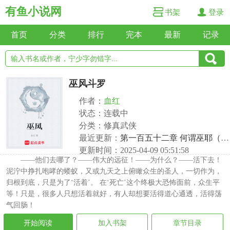
有鱼小说网
书架
登录
首页
分类
排行
完本
最新
记录
巫风斗罗
作者：
血红
状态：连载中
分类：修真武侠
最近更新：
第一百五十二章 何谓巫耶（下）
更新时间：2025-04-09 05:51:58
——他们去哪了？——伟大的远征！——为什么？——活下去！
泥泞中挣扎咆哮的蝼蚁，又或九天之上俯瞰众生的圣人，一切作为，
归根到底，只是为了‘活着’。 在‘死亡’这个终极大恐怖面前，众生平
等！只是，很多人只想活着就好，有人却想要活得道心通透，活得荡
气回肠！
开始阅读
加入书架
章节目录