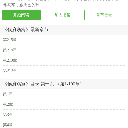
华马车，跟周围的环
开始阅读
加入书架
章节目录
《侯府窈宨》最新章节
第215章
第214章
第213章
第212章
《侯府窈宨》目录 第一页 （第1-100章）
第1章
第2章
第3章
第4章