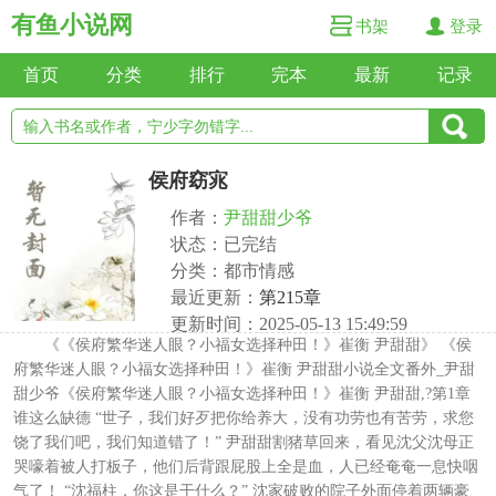
有鱼小说网
书架
登录
首页
分类
排行
完本
最新
记录
侯府窈宨
作者：
尹甜甜少爷
状态：已完结
分类：都市情感
最近更新：
第215章
更新时间：2025-05-13 15:49:59
《《侯府繁华迷人眼？小福女选择种田！》崔衡 尹甜甜》 《侯
府繁华迷人眼？小福女选择种田！》崔衡 尹甜甜小说全文番外_尹甜
甜少爷《侯府繁华迷人眼？小福女选择种田！》崔衡 尹甜甜,?第1章
谁这么缺德 “世子，我们好歹把你给养大，没有功劳也有苦劳，求您
饶了我们吧，我们知道错了！” 尹甜甜割猪草回来，看见沈父沈母正
哭嚎着被人打板子，他们后背跟屁股上全是血，人已经奄奄一息快咽
气了！ “沈福柱，你这是干什么？” 沈家破败的院子外面停着两辆豪