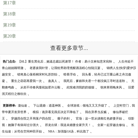
第17章
第18章
第19章
第20章
查看更多章节...
、
热门点击:
【HL】重生黑化后，她逼总裁以死谢罪！ 作者：易小文林知意宋宛秋
人生何处不
、
、
青山姐姐顾明澈
老婆拔我针管，让我给男助理煮醒酒汤程心怡陆沉宴
锦绣人生[快穿]爱伊莎
、
、
、
越安安
错将真心落梧桐宋时礼苏韵怡
暗香浮动
回头看，轻舟已过万重山蒋之舟沈傲
、
、
、
、
凝
重生之窈窈再爱我一次
蛊真人
我死后，爹娘和夫君一个都没疯江寻时连道秋
天
、
、
、
、
鹅奏鸣曲
从前不待春风慢祝如星许云毅
此恨难消我奶奶烟烟
朝来寒雨晚来风
旧爱
、
泯灭程衍之柳欣欣
、
、
、
更新榜单:
漫仙途
下山退婚：逍遥神医
全球游戏：领地又又又升级了
上交时空门，我
、
、
、
带华夏开发异世界
模拟：诡异看见我后决定不降临了
我在异界当反贼
修仙界破烂
、
、
、
、
王
穿越四合院之开局落户四合院
瘸子的剑
官场：这一世从拯救红色娇妻开始
综影
、
、
、
视：她脑子有病却过分强大
邪龙出狱：我送未婚妻全家升天！
全家一起穿越去修仙
长
、
、
生仙途：从苟在空间种田开始
NBA：加强版G6汤，科比跪了