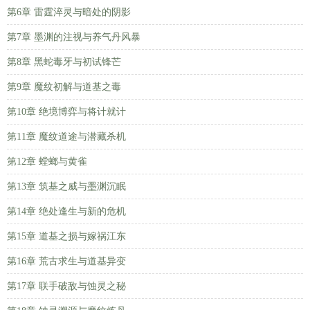
第6章 雷霆淬灵与暗处的阴影
第7章 墨渊的注视与养气丹风暴
第8章 黑蛇毒牙与初试锋芒
第9章 魔纹初解与道基之毒
第10章 绝境博弈与将计就计
第11章 魔纹道途与潜藏杀机
第12章 螳螂与黄雀
第13章 筑基之威与墨渊沉眠
第14章 绝处逢生与新的危机
第15章 道基之损与嫁祸江东
第16章 荒古求生与道基异变
第17章 联手破敌与蚀灵之秘