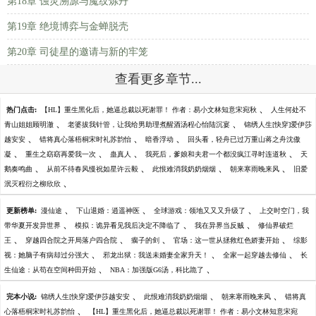
第18章 蚀灵溯源与魔纹炼丹
第19章 绝境博弈与金蝉脱壳
第20章 司徒星的邀请与新的牢笼
查看更多章节...
、
热门点击:
【HL】重生黑化后，她逼总裁以死谢罪！ 作者：易小文林知意宋宛秋
人生何处不
、
、
青山姐姐顾明澈
老婆拔我针管，让我给男助理煮醒酒汤程心怡陆沉宴
锦绣人生[快穿]爱伊莎
、
、
、
越安安
错将真心落梧桐宋时礼苏韵怡
暗香浮动
回头看，轻舟已过万重山蒋之舟沈傲
、
、
、
、
凝
重生之窈窈再爱我一次
蛊真人
我死后，爹娘和夫君一个都没疯江寻时连道秋
天
、
、
、
、
鹅奏鸣曲
从前不待春风慢祝如星许云毅
此恨难消我奶奶烟烟
朝来寒雨晚来风
旧爱
、
泯灭程衍之柳欣欣
、
、
、
更新榜单:
漫仙途
下山退婚：逍遥神医
全球游戏：领地又又又升级了
上交时空门，我
、
、
、
带华夏开发异世界
模拟：诡异看见我后决定不降临了
我在异界当反贼
修仙界破烂
、
、
、
、
王
穿越四合院之开局落户四合院
瘸子的剑
官场：这一世从拯救红色娇妻开始
综影
、
、
、
视：她脑子有病却过分强大
邪龙出狱：我送未婚妻全家升天！
全家一起穿越去修仙
长
、
、
生仙途：从苟在空间种田开始
NBA：加强版G6汤，科比跪了
、
、
、
完本小说:
锦绣人生[快穿]爱伊莎越安安
此恨难消我奶奶烟烟
朝来寒雨晚来风
错将真
、
心落梧桐宋时礼苏韵怡
【HL】重生黑化后，她逼总裁以死谢罪！ 作者：易小文林知意宋宛