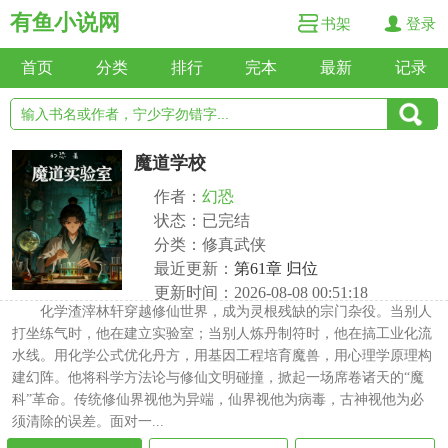
有鱼小说网
书架
登录
首页
分类
排行
完本
最新
记录
魔道学校
作者：
幻恐
状态：已完结
分类：修真武侠
最近更新：
第61章 归位
更新时间：2026-08-08 00:51:18
化学渣滓林轩穿越修仙世界，成为灵根残缺的宗门杂役。当别人
打坐练气时，他在建立实验室；当别人炼丹制符时，他在搞工业化流
水线。用化学公式优化丹方，用基因工程培育魔兽，用心理学原理构
建幻阵。他将科学方法论与修仙文明碰撞，掀起一场席卷诸天的“魔
科”革命。传统修仙界视他为异端，仙界视他为病毒，古神视他为必
须清除的误差。面对一...