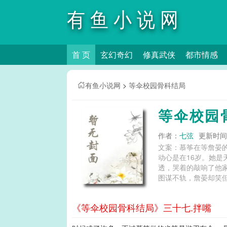
有鱼小说网
首 页
玄幻奇幻
修真武侠
都市情感
有鱼小说网
>
等伞校园骨科结局
等伞校园
作者：
七弦
更新时间：2
文案：慕筝在等詹晏
动心是在16岁。她
透，哭着的敲响了他
图谋不轨，詹晏却笑
yanqggang(woo18ui)： 等伞(校园骨科1v1)作者:七弦免费阅读,等伞校园骨科1v1笔趣阁免费阅读,等伞(校园骨科1v1)七弦t
作者七弦,七弦
《等伞校园骨科结局》三十七.拌嘴