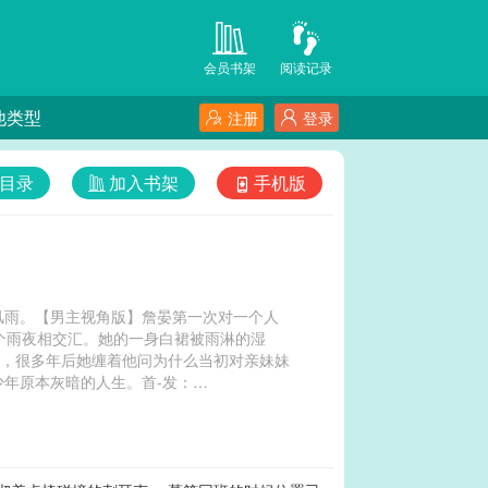
会员书架
阅读记录
他类型
注册
登录
目录
加入书架
手机版
风雨。【男主视角版】詹晏第一次对一个人
个雨夜相交汇。她的一身白裙被雨淋的湿
逝，很多年后她缠着他问为什么当初对亲妹妹
年原本灰暗的人生。首-发：