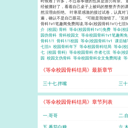
时候难了许多，不过慕筝做的也算是游刃有余。 
经被挪好了，看着自己桌子上被码的整整齐齐的课
然没理由拒绝。 叶寒星感激的接过试卷，认真对
遍，确认不是自己眼花。 “可能是我做错了。”见状不
骨科1v1笔趣阁免费阅读,等伞(校园骨科1v1)七弦
介
(校园) 骨科
等伞(校园骨科1v1)免费
等伞(校
园伪骨科
骨科校园文
等伞校园骨科1v1笔趣阁
骨科1/1
骨科1/1校园
等伞(校园骨科1v1
课后辅
七弦n
校园骨科年下
等伞校园骨科结局
等伞(校
七
(校园 骨科)
等伞校园骨科 作者七弦
等伞(校
园
校园文伪骨科
等伞校园骨科全文免费阅读
等
《等伞校园骨科结局》最新章节
三十七.拌嘴
三十
《等伞校园骨科结局》章节列表
一.哥哥
二.
五.番茄白糖
六.