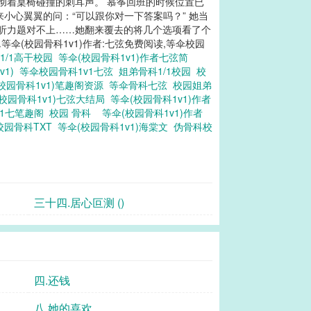
彻着桌椅碰撞的刺耳声。 慕筝回班的时候位置已
小心翼翼的问：“可以跟你对一下答案吗？” 她当
道听力题对不上……她翻来覆去的将几个选项看了个
等伞(校园骨科1v1)作者:七弦免费阅读,等伞校园
1/1高干校园
等伞(校园骨科1v1)作者七弦简
v1)
等伞校园骨科1v1七弦
姐弟骨科1/1校园
校
校园骨科1v1)笔趣阁资源
等伞骨科七弦
校园姐弟
(校园骨科1v1)七弦大结局
等伞(校园骨科1v1)作者
v1七笔趣阁
校园 骨科
等伞(校园骨科1v1)作者
校园骨科TXT
等伞(校园骨科1v1)海棠文
伪骨科校
三十四.居心叵测 ()
四.还钱
八.她的喜欢