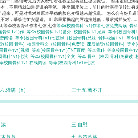
最后一门英语考完后大家都忙着在教室里将座位挪回原位。 整条走廊上响
本，不用猜就知道是谁的手笔。 刚坐回座位上，前排的叶寒星便转过身来
了起来，可是对着对着原本平稳的脸色变得越来越慌乱。 怎么会有好几
对，慕筝连忙安慰道。 叶寒星紧抿起的唇越拉越低，最后摇摇头将......
txt,等伞校园骨科作者七弦,七弦
等伞(校园骨科1v1)作者七弦免费阅读
骨科
园骨科1v1)作
等伞(校园骨科1v1)番外
校园骨科1/1兄妹
等伞(校园骨科1
免费阅读
等伞(校园骨科1v1)七弦txt
(校园骨科)兄妹
骨科校园1 v1
等伞(
导(校园 骨科)
校园骨科文
(校园骨科)免费读
课后辅导(校园骨科)
等伞
园骨科1v1)视频
等伞(校园骨科1v1)TNT百度
等伞骨科
等伞校园骨科1
园骨科1v1)七弦
等伞(校园骨科1v1)全文
等伞 骨科
(校园 骨科)免费读
伞校园骨科1v1 在线阅读
等伞(校园骨科1v1)/七弦
六.灌满（h）
三十五.离不开
自渎
三.自慰
木木慕慕
七.慕笛慕筝