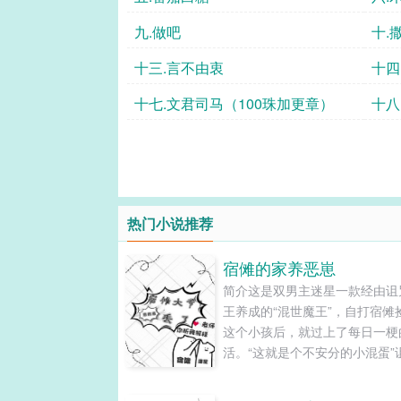
九.做吧
十.
十三.言不由衷
十四
十七.文君司马（100珠加更章）
十八
热门小说推荐
宿傩的家养恶崽
简介这是双男主迷星一款经由诅
王养成的“混世魔王”，自打宿傩
这个小孩后，就过上了每日一梗
活。“这就是个不安分的小混蛋”
王黑脸吐槽道里梅……里梅更有
权，这个双标的家伙在大人面前