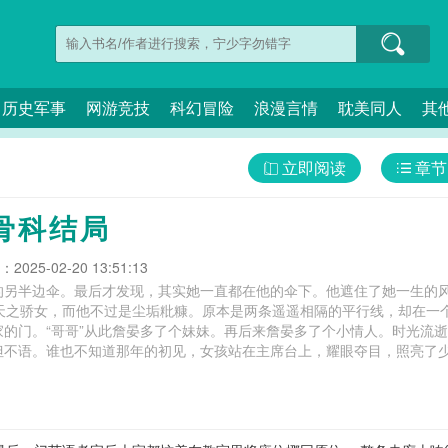
历史军事
网游竞技
科幻冒险
浪漫言情
耽美同人
其
立即阅读
章节
骨科结局
025-02-20 13:51:13
的另半边伞。最后才发现，其实她一直都在他的伞下。他遮住了她一生的
是天之骄女，而他不过是尘垢粃糠。原本是两条遥遥相隔的平行线，却在一
家的门。“哥哥”从此詹晏多了个妹妹。再后来詹晏多了个小情人。时光流
但不语。谁也不知道那年的初见，女孩站在主席台上，耀眼夺目，照亮了少
xt,等伞校园骨科