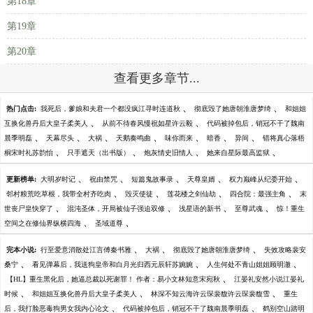
第18章
第19章
第20章
查看更多章节...
、
、
热门点击:
我死后，爹娘和夫君一个都没疯江寻时连道秋
彻底毁了她唐朝淮唐梦绮
和姐姐
、
、
互换化兽丹后大皇子柔美人
从前不待春风慢祝如星许云毅
代码被掉包后，销冠不干了魏南
、
、
、
、
、
、
、
晨季明磊
天幕尽头
大祸
天鹅奏鸣曲
味你而来
暗香
异间
错将真心落梧
、
、
、
、
桐宋时礼苏韵怡
只手遮天（出书版）
炮灰情史旧情人
她来自星际最高监狱
、
、
、
、
、
更新榜单:
大明岁时记
祝由禁咒
短篇鬼故事录
天尊皇婿
权力巅峰从纪委开始
、
、
、
、
邻村粮荒吃草根，我带全村齐吃肉
毁灭使徒
莲花楼之剑仙劫
四合院：最强主角
末
、
、
、
、
世丧尸皇快穿了
混沌圣体，开局被仙子强迫双修
浅星语的新书
至尊武魂
惊！重生
、
、
空间之在修仙界纵横四海
圣域道尊
、
、
、
完本小说:
行至爱意消散处江言傅秦书雅
大祸
彻底毁了她唐朝淮唐梦绮
失效攻略裴安
、
、
、
桑宁
看见弹幕后，我送狗皇帝和白月光归西元辰轩苏婉婉
人生何处不青山姐姐顾明澈
、
【HL】重生黑化后，她逼总裁以死谢罪！ 作者：易小文林知意宋宛秋
江晏礼安然小说江晏礼
、
、
、
时候
和姐姐互换化兽丹后大皇子柔美人
林深不知云海许云琛裴馥许云琛裴馥雪
重生
、
、
后，我打脸恶毒狗男女我内心论文
代码被掉包后，销冠不干了魏南晨季明磊
鹤别空山踏明