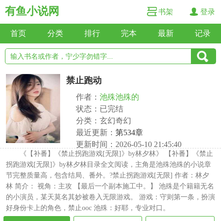
有鱼小说网
书架
登录
首页
分类
排行
完本
最新
记录
禁止跑动
作者：
池殊池殊的
状态：已完结
分类：玄幻奇幻
最近更新：
第534章
更新时间：2026-05-10 21:45:40
《【补番】《禁止拐跑游戏[无限]》by林夕林》 【补番】《禁止
拐跑游戏[无限]》by林夕林目录全文阅读，主角是池殊池殊的小说章
节完整质量高，包含结局、番外。?禁止拐跑游戏[无限] 作者：林夕
林 简介： 视角：主攻 【最后一个副本施工中。】 池殊是个籍籍无名
的小演员，某天莫名其妙被卷入无限游戏。 游戏：守则第一条，扮演
好身份卡上的角色，禁止ooc 池殊：好耶，专业对口。