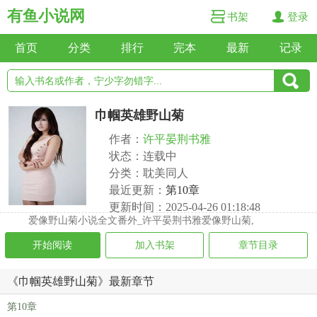
有鱼小说网
书架
登录
首页
分类
排行
完本
最新
记录
巾帼英雄野山菊
作者：
许平晏荆书雅
状态：连载中
分类：耽美同人
最近更新：
第10章
更新时间：2025-04-26 01:18:48
爱像野山菊小说全文番外_许平晏荆书雅爱像野山菊,
开始阅读
加入书架
章节目录
《巾帼英雄野山菊》最新章节
第10章