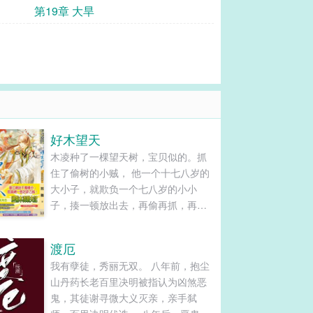
第19章 大旱
好木望天
木凌种了一棵望天树，宝贝似的。抓
住了偷树的小贼， 他一个十七八岁的
大小子，就欺负一个七八岁的小小
子，揍一顿放出去，再偷再抓，再抓
再揍。 这野小子还挺横，后来偷树被
雷劈了，就老实了，木凌给他治病，
渡厄
救他的命。 病好后，小小子走了，走
我有孽徒，秀丽无双。 八年前，抱尘
前对着大树喊：“姓木的， 小爷从今天
山丹药长老百里决明被指认为凶煞恶
起改名叫秦望天，你等着，迟早有一
鬼，其徒谢寻微大义灭亲，亲手弑
天，爷要把这棵木头抢回去。 十年