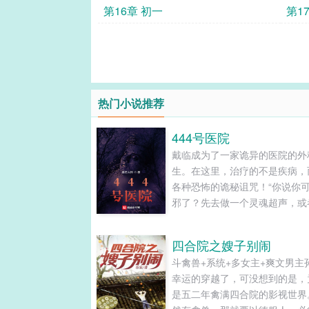
第16章 初一
第1
热门小说推荐
444号医院
戴临成为了一家诡异的医院的外
生。在这里，治疗的不是疾病，
各种恐怖的诡秘诅咒！“你说你
邪了？先去做一个灵魂超声，或
也可以”“还没有被诅咒的话，开
方，早晚各使用一次诅咒之物，
四合院之嫂子别闹
以将缠上你的邪祟击退”“如果是
斗禽兽+系统+多女主+爽文男主
咒，或者被邪灵附体，就得做手
幸运的穿越了，可没想到的是，
了，医生会将你身上的诅咒切除”
是五二年禽满四合院的影视世界
过，外科医生是最危险的，每年