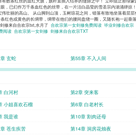
垂有数条红丝的血红大旗，旗杆直插入结界的缝隙之中！ 立即阻止那绿蒙
眼，已幻作万千条血红色的丝带，在一片洁白晶莹的雪圣宗内汹涌肆掠！
宏伟壮丽的高山。 从山脚到山顶，玉树琼花之间，错落有致地坐落着层层
红色或黄色的长绸带，绸带在他们的腰间盘绕一圈，又随长袍一起垂落至脚踝
修来自合欢宗txt,水月了
合欢宗第一女剑修免费阅读
毕业剑修合欢
免费阅读
合欢宗第一女剑修
剑修来自合欢宗TXT
6章 玄蛇
第55章 不入人间
章 白河村
第2章 突来客
章 小姐喜欢石榴
第6章 白老村长
章 我是谁
第10章 割肉还母
3章 苍生疾苦
第14章 洞房花烛夜