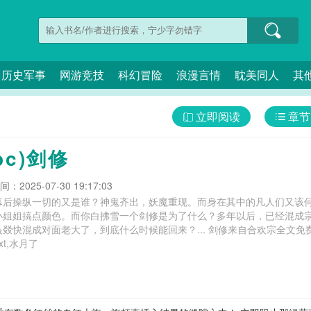
历史军事
网游竞技
科幻冒险
浪漫言情
耽美同人
其
立即阅读
章节
pc)剑修
：2025-07-30 19:17:03
幕后操纵一切的又是谁？神鬼齐出，妖魔重现。而身在其中的凡人们又该
小姐姐搞点颜色。而你白拂雪一个剑修是为了什么？多年以后，已经混成
到底什么时候能回来？... 剑修来自合欢宗全文免费阅读,剑修来自合欢宗完整版,剑修来自合欢
t,水月了