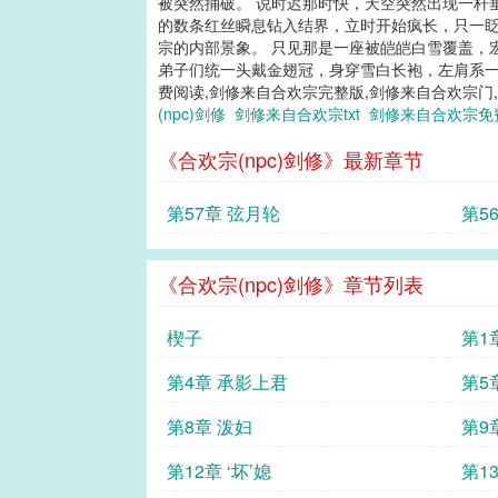
被突然捅破。 说时迟那时快，天空突然出现一杆
的数条红丝瞬息钻入结界，立时开始疯长，只一眨
宗的内部景象。 只见那是一座被皑皑白雪覆盖，
弟子们统一头戴金翅冠，身穿雪白长袍，左肩系一条
费阅读,剑修来自合欢宗完整版,剑修来自合欢宗门,剑
(npc)剑修
剑修来自合欢宗txt
剑修来自合欢宗
《合欢宗(npc)剑修》最新章节
第57章 弦月轮
第5
《合欢宗(npc)剑修》章节列表
楔子
第1
第4章 承影上君
第5
第8章 泼妇
第9
第12章 ‘坏’媳
第1