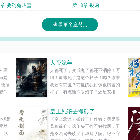
7章 要沉冤昭雪
第18章 银两
查看更多章节...
大帝姽年
科医
人都死了，变成鬼了都还不消停！呵
而是
呵！原来死了是这个样子！嗯？原来
可能撞
我还有前世？前世的我好像很厉害的
者CT
样子！有点活不耐烦了？还是安排自
个处
己去死一回吧！......
就可
皇上您该去搬砖了
中了诅
孙枫是
《皇上您该去搬砖了》作者：我是跟
术
竟然
风狗简介：这年头工作不好找啊，于
“不
。既
是秦晓鸾去读了个城建学院。好不容
都会