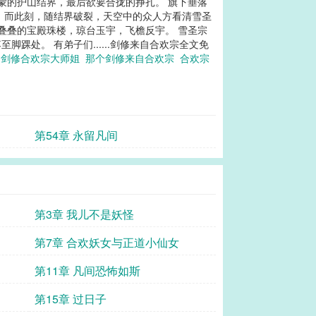
蒙的护山结界，最后欲要合拢的挣扎。 旗下垂落
 而此刻，随结界破裂，天空中的众人方看清雪圣
叠叠的宝殿珠楼，琼台玉宇，飞檐反宇。 雪圣宗
处。 有弟子们......剑修来自合欢宗全文免
宗
剑修合欢宗大师姐
那个剑修来自合欢宗
合欢宗
第54章 永留凡间
第3章 我儿不是妖怪
第7章 合欢妖女与正道小仙女
第11章 凡间恐怖如斯
第15章 过日子