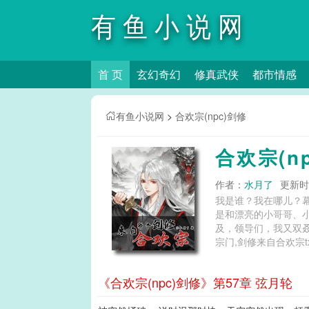
有鱼小说网
首 页
玄幻奇幻
修真武侠
都市情感
有鱼小说网
>
合欢宗(npc)剑修
合欢宗(n
作者：
水月了
更新时间
我是谁？我在哪儿？
是和漂亮的小哥哥、
及，领导们，我又双叒叕快混成对面老大了，
宗门,剑修来自合欢宗tx
《合欢宗(npc)剑修》第57章 弦月轮