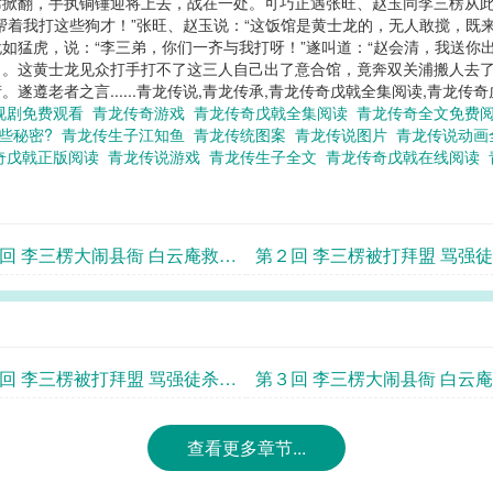
席掀翻，手执铜锤迎将上去，战在一处。可巧正遇张旺、赵玉同李三楞从
帮着我打这些狗才！”张旺、赵玉说：“这饭馆是黄士龙的，无人敢搅，既
如猛虎，说：“李三弟，你们一齐与我打呀！”遂叫道：“赵会清，我送你出
。这黄士龙见众打手打不了这三人自己出了意合馆，竟奔双关浦搬人去了
遵老者之言......青龙传说,青龙传承,青龙传奇戊戟全集阅读,青龙传奇
视剧免费观看
青龙传奇游戏
青龙传奇戊戟全集阅读
青龙传奇全文免费
些秘密?
青龙传生子江知鱼
青龙传统图案
青龙传说图片
青龙传说动
奇戊戟正版阅读
青龙传说游戏
青龙传生子全文
青龙传奇戊戟在线阅读
回 李三楞大闹县衙 白云庵救妹
第２回 李三楞被打拜盟 骂强
王寡
回 李三楞被打拜盟 骂强徒杀死
第３回 李三楞大闹县衙 白云
杀奸
查看更多章节...