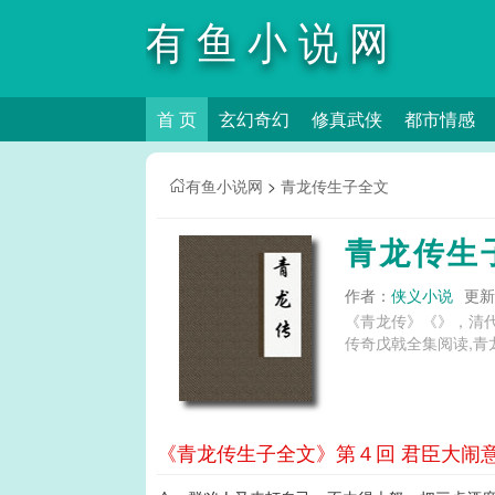
有鱼小说网
首 页
玄幻奇幻
修真武侠
都市情感
有鱼小说网
>
青龙传生子全文
青龙传生
作者：
侠义小说
更新时
《青龙传》《》，清代作品
传奇戊戟全集阅读,青
《青龙传生子全文》第４回 君臣大闹