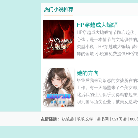
热门小说推荐
HP穿越成大蝙蝠
HP穿越成大蝙蝠情节跌宕起伏
心弦，是一本情节与文笔俱佳的
类型小说，HP穿越成大蝙蝠-爱
鲊的金煅-小说旗免费提供HP穿
蝙蝠最新清爽干净的文字章节在
读和TXT下载。...
她的方向
毕业后我来到暗恋的女孩所在的
工作。有一天隔壁来了个美女邻
此后我的生活似乎变得精彩起来
职到国际顶尖企业，被美女总裁
养，被萌妹收为小弟，调戏软萌
女，跟女明星斗智斗勇，攻略白
友情链接：
棋笔趣
|
狗狗文学
|
趣书网
|
321阅读
|
86
女神。（本文前期男主与女总裁
之间相处的很憋屈，并且有着一
百合剧情，如果介意请慎入）.....