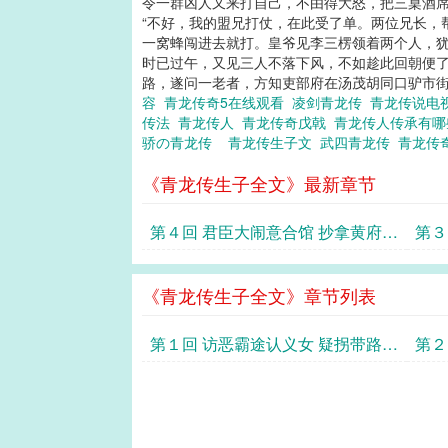
令一群凶人又来打自己，不由得大怒，把三桌酒
“不好，我的盟兄打仗，在此受了单。两位兄长，
一窝蜂闯进去就打。皇爷见李三楞领着两个人，犹
时已过午，又见三人不落下风，不如趁此回朝便了
路，遂问一老者，方知吏部府在汤茂胡同口驴市街。遂
容
青龙传奇5在线观看
凌剑青龙传
青龙传说电
传法
青龙传人
青龙传奇戊戟
青龙传人传承有哪
骄の青龙传
青龙传生子文
武四青龙传
青龙传
《青龙传生子全文》最新章节
第４回 君臣大闹意合馆 抄拿黄府报
第３
仇冤
杀奸
《青龙传生子全文》章节列表
第１回 访恶霸途认义女 疑拐带路打
第２
不平
王寡