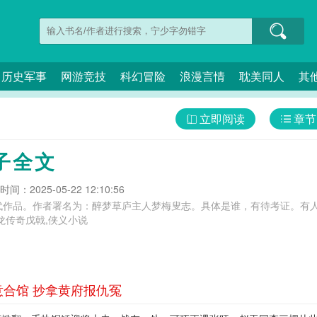
历史军事
网游竞技
科幻冒险
浪漫言情
耽美同人
其
立即阅读
章节
子全文
间：2025-05-22 12:10:56
。作者署名为：醉梦草庐主人梦梅叟志。具体是谁，有待考证。有人以为是储仁逊。 青龙
龙传奇戊戟,侠义小说
意合馆 抄拿黄府报仇冤