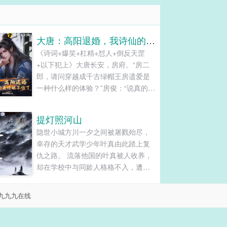
大唐：高阳退婚，我诗仙的身份瞒不住了
《诗词+爆笑+杠精+怼人+倒反天罡
+以下犯上》大唐长安，房府。“房二
郎，请问穿越成千古绿帽王房遗爱是
一种什么样的体验？”房俊：“说真的，
一开始感觉很差！好在棍棒出孝子，
蜡烛皮鞭出娇妻，高阳这丫头最大的
提灯照河山
优点就是听话，自从我把辨机那花和
隐世小城方川一夕之间被屠戮殆尽，
尚的第三条腿打断之后，她每天大门
幸存的天才武学少年叶真由此踏上复
不出，二门不迈，天天都想着给我生
仇之路。 流落他国的叶真被人收养，
猴子！”大唐太极殿。李世民：“朕要下
却在学校中与同龄人格格不入，遭到
嫁公主与吐蕃和亲！”房俊：“天子守国
排挤，反倒因此与同样武学造诣高超
门，君王死社稷！不赔款、不割地、
的顾川相识。两人虽年岁相差较大，
不纳贡、不和亲，这才是我大唐天朝
九九九在线
但是兴趣相投。 叶真一心为方川父老
上国该有的脊梁和气魄！”李世民：“你
报仇，却意外发现顾川竟是仇家的表
个孽障！竟敢拐着弯辱骂朕……”
亲，而顾川的关怀与阻拦，成为了叶