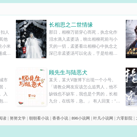
长相思之二世情缘
、扣人
那日，相柳万箭穿心而死，执念化作
其他
泪水滴入孟婆汤，映出相柳死前与小
吃小米
夭的一切，孟婆看出相柳心中执念之
越成大
深已非孟婆汤可以化去，于是给相柳
线阅
百年时间，令他重返世间寻回小夭化
去执念。这一世，他仍是辰荣军师，
顾先生与陆恶犬
而她却并非原先的皓翎王姬……注：
城市
某天，某大V微博下出现一个小号。
设定根据电视剧改编续写，不是甜
居，
「请教众网友应该怎么追男人，他不
文！不是甜文！不是甜文！不喜勿
。入
缺钱也不缺车，我也是个男的，长相
喷......
包
九分，在线等，急。」 有人回复：“九
小美
分？层主以为自己是陆晏吗？” 莫名被
月光
自家粉丝怼了一顿的陆晏默默的关上
8阅读
|
努努文学
|
朝朝看小说
|
香香小说
|
896小说网
|
叶凡小说网
|
六零影院
|
上司
小号。 某天的几个月后，新一代国民
部分
老公顾先生突然发了一条微博。 “心有
.
恶犬，勿近。” 食用指南： 1.有甜有狗