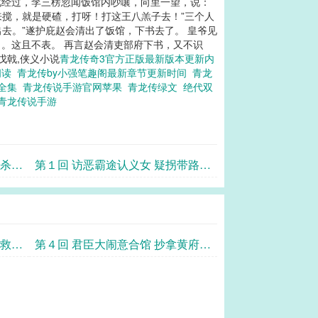
此经过，李三楞忽闻饭馆内吵嚷，向里一望，说：
来搅，就是硬碴，打呀！打这王八羔子去！”三个人
去。”遂护庇赵会清出了饭馆，下书去了。 皇爷见
。这且不表。 再言赵会清吏部府下书，又不识
戊戟,侠义小说
青龙传奇3官方正版最新版本更新内
阅读
青龙传by小强笔趣阁最新章节更新时间
青龙
画全集
青龙传说手游官网苹果
青龙传绿文
绝代双
青龙传说手游
徒杀死
第１回 访恶霸途认义女 疑拐带路打
不平
庵救妹
第４回 君臣大闹意合馆 抄拿黄府报
仇冤