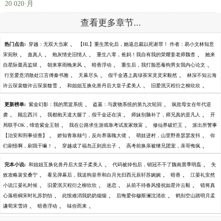
20 020·月
查看更多章节...
、
热门点击:
穿越：无双大当家
【HL】重生黑化后，她逼总裁以死谢罪！ 作者：易小文林知意
、
、
、
、
宋宛秋
蛊真人
炮灰情史旧情人
重生八零，爸妈！我自有我的荣耀姜老师魏杳
她来
、
、
、
、
自星际最高监狱
朝来寒雨晚来风
暗香浮动
重生后，我打脸恶毒狗男女我内心论文
、
、
、
行至爱意消散处江言傅秦书雅
天幕尽头
假千金遇上真绿茶宋灵灵宋毅然
林深不知云海
、
、
、
许云琛裴馥许云琛裴馥雪
和姐姐互换化兽丹后大皇子柔美人
旧爱泯灭程衍之柳欣欣
、
、
更新榜单:
紫金幻影：我的黑篮系统
盗墓：与废物系统的第九次轮回
疯批母女在年代逆
、
、
、
、
袭
顾忘西川
我都抱天道大腿了，假千金还在演
师妹别脑补了，师兄真的是凡人
开
、
、
、
局联手OK，缔造紫金王朝
我在公路求生游戏靠考试发家致富
修仙界破烂王
派出所警事
、
、
、
【治安和刑事侦查】
娇知青靠颠勺，反向养落魄大佬
萌娃进村，山里野兽瑟瑟发抖
你
、
、
、
们刷怪啊，刷我干嘛！
穿越成了福岛正则庶出子
高考前换亲被继兄团宠，亲哥悔疯
、
、
完本小说:
和姐姐互换化兽丹后大皇子柔美人
代码被掉包后，销冠不干了魏南晨季明磊
失
、
、
、
效攻略裴安桑宁
看见弹幕后，我送狗皇帝和白月光归西元辰轩苏婉婉
暗香
江晏礼安然
、
、
、
、
小说江晏礼时候
旧爱泯灭程衍之柳欣欣
迷恋
从前不待春风慢祝如星许云毅
错将真
、
、
、
心落梧桐宋时礼苏韵怡
此恨难消我奶奶烟烟
后悔爱你穆斯澜沈清欢
鹤别空山踏明月孟
、
、
、
谦荀宋雪诗
暗香浮动
味你而来