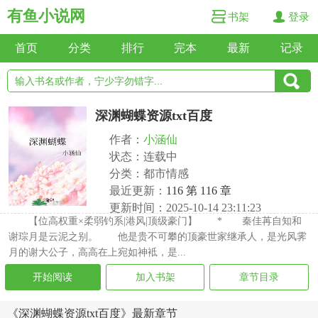
有鱼小说网
书架
登录
首页
分类
排行
完本
最新
记录
深渊蝴蝶资源txt百度
作者：
小涵仙
状态：连载中
分类：都市情感
最近更新：
116 第 116 章
更新时间：2025-10-14 23:11:23
【位高权重×柔弱钓系|港风|顶级豪门】 * 秦佳苒自知和
谢琮月是云泥之别。 他是贵不可攀的顶豪世家继承人，是光风霁
月的谢大公子，高高在上宛如神袛，是...
开始阅读
加入书架
章节目录
《深渊蝴蝶资源txt百度》最新章节