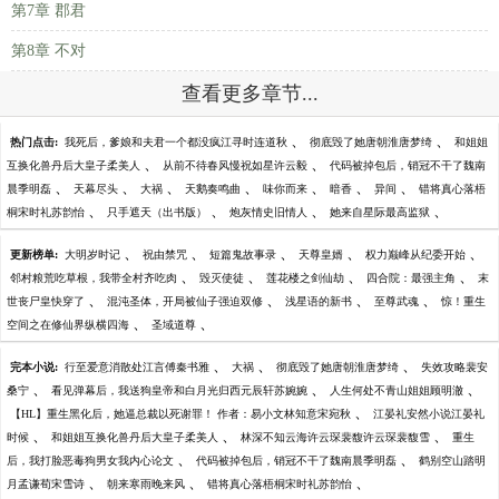
第7章 郡君
第8章 不对
查看更多章节...
、
、
热门点击:
我死后，爹娘和夫君一个都没疯江寻时连道秋
彻底毁了她唐朝淮唐梦绮
和姐姐
、
、
互换化兽丹后大皇子柔美人
从前不待春风慢祝如星许云毅
代码被掉包后，销冠不干了魏南
、
、
、
、
、
、
、
晨季明磊
天幕尽头
大祸
天鹅奏鸣曲
味你而来
暗香
异间
错将真心落梧
、
、
、
、
桐宋时礼苏韵怡
只手遮天（出书版）
炮灰情史旧情人
她来自星际最高监狱
、
、
、
、
、
更新榜单:
大明岁时记
祝由禁咒
短篇鬼故事录
天尊皇婿
权力巅峰从纪委开始
、
、
、
、
邻村粮荒吃草根，我带全村齐吃肉
毁灭使徒
莲花楼之剑仙劫
四合院：最强主角
末
、
、
、
、
世丧尸皇快穿了
混沌圣体，开局被仙子强迫双修
浅星语的新书
至尊武魂
惊！重生
、
、
空间之在修仙界纵横四海
圣域道尊
、
、
、
完本小说:
行至爱意消散处江言傅秦书雅
大祸
彻底毁了她唐朝淮唐梦绮
失效攻略裴安
、
、
、
桑宁
看见弹幕后，我送狗皇帝和白月光归西元辰轩苏婉婉
人生何处不青山姐姐顾明澈
、
【HL】重生黑化后，她逼总裁以死谢罪！ 作者：易小文林知意宋宛秋
江晏礼安然小说江晏礼
、
、
、
时候
和姐姐互换化兽丹后大皇子柔美人
林深不知云海许云琛裴馥许云琛裴馥雪
重生
、
、
后，我打脸恶毒狗男女我内心论文
代码被掉包后，销冠不干了魏南晨季明磊
鹤别空山踏明
、
、
、
月孟谦荀宋雪诗
朝来寒雨晚来风
错将真心落梧桐宋时礼苏韵怡