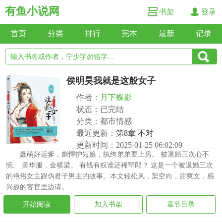
有鱼小说网
书架
登录
首页
分类
排行
完本
最新
记录
侯明昊我就是这般女子
作者：
月下蝶影
状态：已完结
分类：都市情感
最近更新：
第8章 不对
更新时间：2025-01-25 06:02:09
蠢萌好运爹，彪悍护短娘，纨绔弟弟要上房。 被退婚三次心不
慌。 美华服，金横梁。 有钱有权谁还稀罕郎？ 这是一个被退婚三次
的艳俗女主跟伪君子男主的故事。本文轻松风，架空向，甜爽文，感
兴趣的客官里边请。
开始阅读
加入书架
章节目录