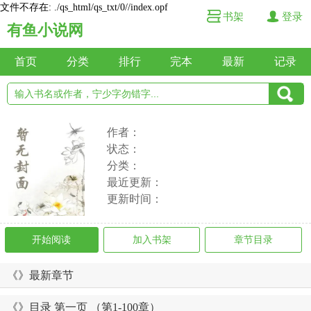
文件不存在: ./qs_html/qs_txt/0//index.opf
书架
登录
有鱼小说网
首页
分类
排行
完本
最新
记录
作者：
状态：
分类：
最近更新：
更新时间：
开始阅读
加入书架
章节目录
《》最新章节
《》目录 第一页 （第1-100章）