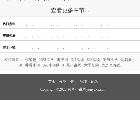
查看更多章节...
、
、
、
、
、
、
、
、
、
、
、
、
、
、
、
热门点击:
、
、
、
、
、
、
、
、
、
、
、
、
、
、
、
更新榜单:
、
、
、
、
、
、
、
、
、
、
、
、
、
、
、
完本小说:
友情链接：
棋笔趣
狗狗文学
趣书网
321阅读
868阅读
努努文学
朝朝看小
说
香香小说
896小说网
叶凡小说网
六零影院
九九九在线
首页
分类
排行
完本
记录
Copyright ©2022 有鱼小说网youyuxs.com