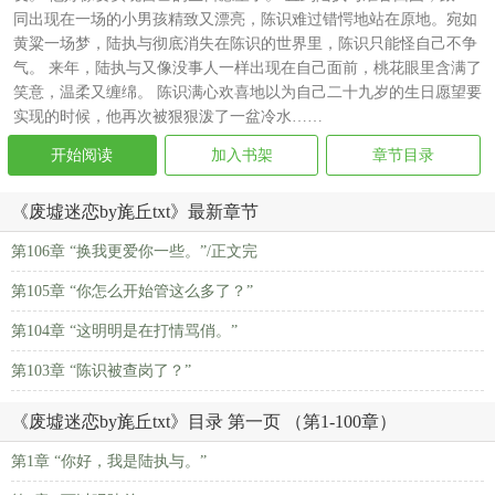
同出现在一场的小男孩精致又漂亮，陈识难过错愕地站在原地。宛如
黄粱一场梦，陆执与彻底消失在陈识的世界里，陈识只能怪自己不争
气。 来年，陆执与又像没事人一样出现在自己面前，桃花眼里含满了
笑意，温柔又缠绵。 陈识满心欢喜地以为自己二十九岁的生日愿望要
实现的时候，他再次被狠狠泼了一盆冷水……
开始阅读
加入书架
章节目录
《废墟迷恋by旄丘txt》最新章节
第106章 “换我更爱你一些。”/正文完
第105章 “你怎么开始管这么多了？”
第104章 “这明明是在打情骂俏。”
第103章 “陈识被查岗了？”
《废墟迷恋by旄丘txt》目录 第一页 （第1-100章）
第1章 “你好，我是陆执与。”