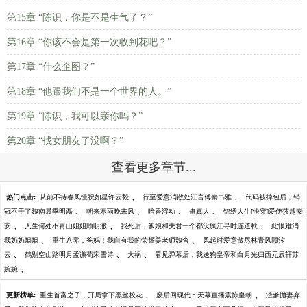
第15章 “陈识，你是不是生气了？”
第16章 “你该不会是第一次收到花吧？”
第17章 “什么企图？”
第18章 “他跟我们不是一个世界的人。”
第19章 “陈识，我可以亲你吗？”
第20章 “找女朋友了没啊？”
查看更多章节...
、
、
热门点击:
从前不待春风慢祝如星许云毅
行至爱意消散处江言傅秦书雅
代码被掉包后，销
、
、
、
、
冠不干了魏南晨季明磊
朝来寒雨晚来风
暗香浮动
蛊真人
锦绣人生[快穿]爱伊莎越安
、
、
、
安
人生何处不青山姐姐顾明澈
我死后，爹娘和夫君一个都没疯江寻时连道秋
此恨难消
、
、
我奶奶烟烟
重生八零，爸妈！我自有我的荣耀姜老师魏杳
风起时爱意散尽林青风顾汐
、
、
、
云
鹤别空山踏明月孟谦荀宋雪诗
大祸
看见弹幕后，我送狗皇帝和白月光归西元辰轩苏
、
婉婉
、
、
更新榜单:
重生首富之子，开局拿下黑丝校花
废后回现代：天幕直播震惊皇朝
渣爹抛妻弃