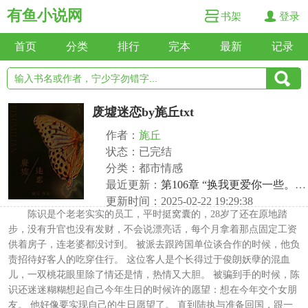
有鱼小说网
书架
登录
首页
分类
排行
完本
最新
记录
废墟迷恋by旄丘txt
作者：
旄丘
状态：已完结
分类：都市情感
最近更新：
第106章 “换我更爱你一些。”/正文完
更新时间：2025-02-22 19:29:38
陈识是个老老实实的员工，平时挺窝囊的，28岁了还在原地踏
步，没有升官也没有发财，不会说漂亮话，每个月拿着那点固定工资
供着房子，连老婆都没讨到。 被派去跟跨国单位谈合作的时候，他负
责招待好客人的吃穿住行。 这位客人是个长得过于俊朗妖孽的混血
儿，一双桃花眼里除了情还是情，热情又大胆。 被骗到手的时候，陈
识还迷迷糊糊想起自己今年生日的时候许的愿望：想在今年交个女朋
友。 他好像要实现自己的生日愿望了。 直到陆执与准备回国，跟一