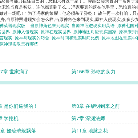
错，冯家寨有能力拦住自己的，恐怕只有这一家了... 异能公会为首的一名男
惋惜，这宋淮当真是智妖，连他都算到了么... 冯家要真的落在他手里，恐怕真的会
就做过一场吧！” 为了冯家的荣耀，他必须杀了孙乾！ 战斗再一次打响，
实怎么办,当原神照进现实会怎么样,当原神角色来到现实,原神入侵现实,众多少
神菜谱现实版
当原神角色来到现实
当原神照进现实用英语
原神七国
实世界
原神入侵现实
原神在现实世界
原神地图对应现实国家
原神来到
预言现实
原神与现实的巧合
原神时间和现实时间比例
原神地图在现实中
原神现实取景有哪些
57章 世家病了
第156章 孙乾的实力
章 是你们逼我的！
第3章 在黎明到来之前
章 学挖机
第7章 深渊法师
0章 如琉璃般飘落
第11章 地脉之花