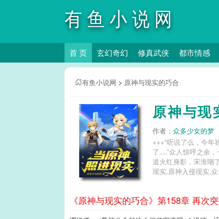
有鱼小说网
首 页
玄幻奇幻
修真武侠
都市情感
有鱼小说网
>
原神与现实的巧合
原神与现
作者：
众多少女的梦
+++“听说了么，今
了....”众人惊呼
道火红身影，宋淮咽了下口水，自己这算歪
现实,原神入侵现实,
《原神与现实的巧合》第158章 再次