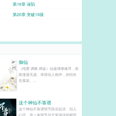
第16章 诬陷
第20章 突破15级
御仙
（纯爱·调教·师徒）仙途缥缈难寻，前
路漫漫无迹。幸得佳人相伴，勿怕长
生孤寂。...
这个神仙不靠谱
这个神仙不靠谱情节跌宕起伏、扣人
心弦，是一本情节与文笔俱佳的都市