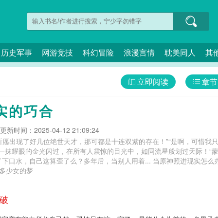
历史军事
网游竞技
科幻冒险
浪漫言情
耽美同人
其
立即阅读
章节
实的巧合
更新时间：2025-04-12 21:09:24
年祈愿出现了好几位绝世天才，那可都是十连双紫的存在！”“是啊，可惜
之余，一抹耀眼的金光闪过，在所有人震惊的目光中，如同流星般划过天际！“
了么？多年后，当别人用着... 当原神照进现实怎么办,当原神照进现实会怎么样,当原神角色来到
众多少女的梦
突破