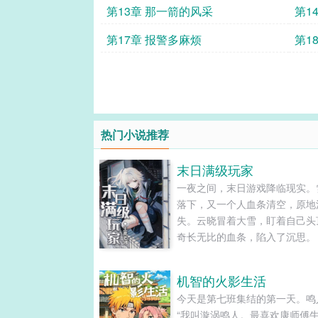
第13章 那一箭的风采
第1
第17章 报警多麻烦
第1
热门小说推荐
末日满级玩家
一夜之间，末日游戏降临现实。
落下，又一个人血条清空，原地
失。云晓冒着大雪，盯着自己头
奇长无比的血条，陷入了沉思。
CP，女主年纪小，前期一心搞
期双向奔赴】...
机智的火影生活
今天是第七班集结的第一天。鸣
“我叫漩涡鸣人。最喜欢康师傅