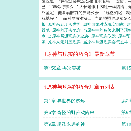
缓说道： “异能公会就这么相信宋淮吗...” 没
已...” “奉命行事么...” 大长老眼中闪过一丝
丝坚定，他看着眼前的异能公会， “既然如此，
戏就好了， 面对早有准备......当原神照进现
长
原神来到现实世界
原神国家对应现实国家
原
景地
原神的现实地方
当原神中的各位来到了现
点
当原神照进现实怎么办
原神现实取景
原神
家
原神风景对应现实
当原神照进现实会怎么样
《原神与现实的巧合》最新章节
第158章 再次突破
第1
《原神与现实的巧合》章节列表
第1章 异世界的试炼
第2
第5章 奇怪的野菇鸡肉串
第6
第9章 超载永远的神
第1