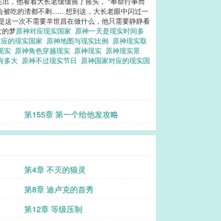
子走出，他看着大长老缓缓摇了摇头， “奉命行事而
被吃的渣都不剩...... 想到这，大长老眼中闪过一
只是这一次不需要羊世昌在做什么，他只需要静静看
女的梦
原神对应现实国家
原神一天是现实时间多
对应的现实国家
原神地图与现实比例
原神现实取
现实
原神角色穿越现实
原神现实
原神现实景
有多大
原神不过现实节日
原神国家对应的现实国
第155章 第一个给他发攻略
第4章 不灭的狼灵
第8章 迪卢克的首秀
第12章 等级压制