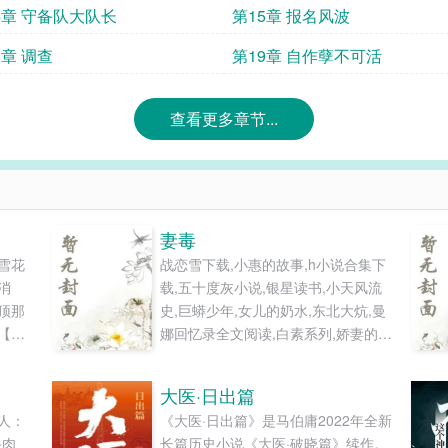
4章 守备队大队长
第15章 报名风波
8章 调查
第19章 自作孽不可活
查看更多章节...
妻毒
雪花
战恋雪下载,小惠的故事,h小说合集下
消
载,五十度灰小说,银星读书,小天风流
顶那
史,巨蟒少年,女儿的奶水,东北大炕,曼
【有
娜回忆录全文阅读,白素系列,娇妻的江
钱，后
湖,长篇h小说,快眼看书,一女n男h文,
乱云飞渡,催眠小说合集,媚媚的幸福生
大医·日出篇
活,暧昧的颜色,我的老师是禽兽,魔法
人：
《大医·日出篇》是马伯庸2022年全新
少女小爱,禁忌之旅,艳情短篇合集全文
牛肉
长篇历史小说《大医·破晓篇》续作。