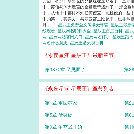
的面，将那件刚出世的究极境秘宝夺走了，且苏信
中，苏信与浑天魔宫的金幽魔帝遇到了。 那金幽
手，从他手中都讨不到任何便宜，而且他的一些手
中的第一，其实力，与寒云宫主比起来，也非常接
月，......
星辰王免费全文阅读无弹窗
星辰王最新
线观看
星辰网名昵称大全
星辰王百度百科
星辰
网
星辰网站官网入口
星辰网名好听
星辰王踏
网名什么意思
星辰王踏天境百科
《永夜星河 星辰王》最新章节
第3870章 又见面了！
第3
《永夜星河 星辰王》章节列表
第1章 重回苏家
第2
第5章 硬碰硬
第6
第9章 争夺战开始
第1