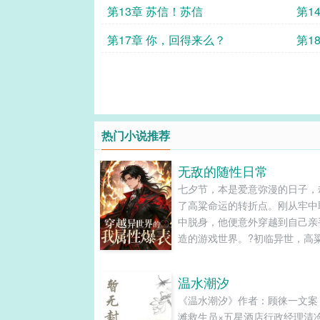
第13章 苏信！苏信
第1
第17章 你，回得来么？
第1
热门小说推荐
无敌的随性日常
七夕节，本是爱意弥漫的日子，
了高粱命运的转折点。刚从牢中
中脱身，他便意外穿越到自己亲
造的游戏世界。?初临异世，高
地发现自己宛如拥有超能力：身
燕，速度快到肉眼难追；抬手间
温水潮汐
需一巴掌，敌人便化作血雾消散
《温水潮汐》作者：顾徕一文案
会鉴定技能后，更是震惊不已—
滩救生员×五星酒店行政经理清