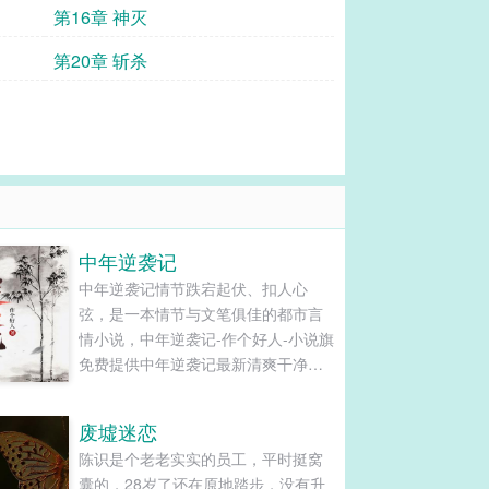
第16章 神灭
第20章 斩杀
中年逆袭记
中年逆袭记情节跌宕起伏、扣人心
弦，是一本情节与文笔俱佳的都市言
情小说，中年逆袭记-作个好人-小说旗
免费提供中年逆袭记最新清爽干净的
文字章节在线阅读和TXT下载。...
废墟迷恋
陈识是个老老实实的员工，平时挺窝
囊的，28岁了还在原地踏步，没有升