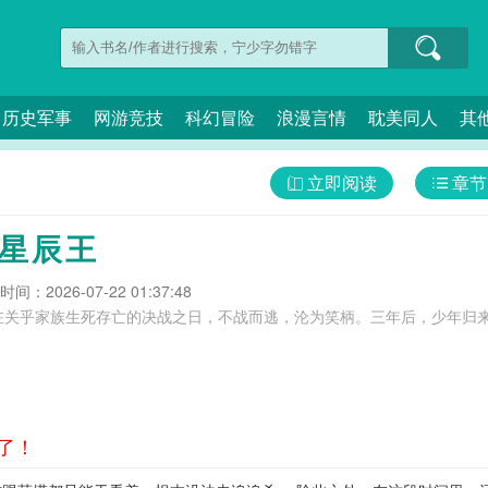
历史军事
网游竞技
科幻冒险
浪漫言情
耽美同人
其
立即阅读
章节
 星辰王
间：2026-07-22 01:37:48
在关乎家族生死存亡的决战之日，不战而逃，沦为笑柄。三年后，少年归
面了！