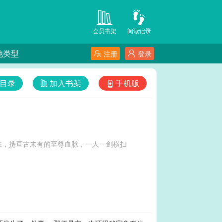
会员书架
阅读记录
他类型
注册
登录
目录
加入书架
手机版
来，携亘古未有的至尊血脉，一人一剑横扫