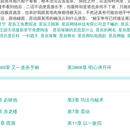
跟莫塔都只能干看着，根本没法去追追杀。 除此之外，在这段时间里，
魔帝看到他后，二话不说便直接出手，但最终却是谁也奈何不了谁，只能各
段极其诡异，也幸好我跟莫塔肉身都强横无比，不然还真有可能在他手中
近，跟他碰面，苏信跟莫塔的确没占到什么便宜。 “秘宝争夺已经接近
章节
星辰王免费阅读
星辰王顾寒
星辰网络科技有限公司是干嘛的
星辰
王踏天境最新章节免费阅读
星辰璀璨的意思是什么
星辰的网名
星辰
天境百度百科
一剑霸天
星辰璀璨
星辰网名
星辰网站电视剧
星辰网咖
869章 又一道杀手锏
第3868章 明心净月环
章 必斩他
第3章 功法与秘术
章 赤龙楼
第7章 震动
0章 雨滴
第11章 以一敌四