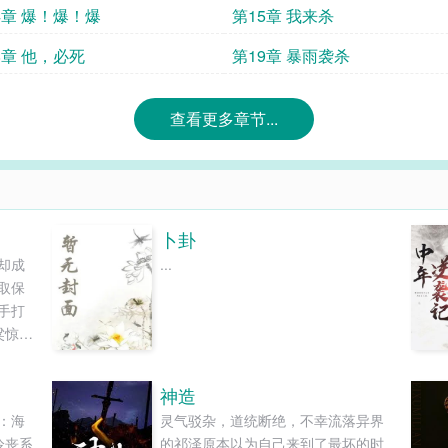
4章 爆！爆！爆
第15章 我来杀
8章 他，必死
第19章 暴雨袭杀
查看更多章节...
卜卦
却成
...
取保
手打
粱惊喜
轻如
，只
神造
。学
：海
灵气驳杂，道统断绝，不幸流落异界
—力
冷丧系
的祁泽原本以为自己来到了最坏的时