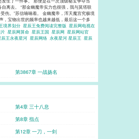
还发生了一件事。 那便是在一次顶级秘宝争夺当
自离去。 “那金幽魔帝实力也很强，我与莫塔联
受伤。”苏信喃喃着。 金幽魔帝，浑天魔宫究极境
尾声，宝物出世的频率也越来越低，最后这一个多
王境界划分
星辰王免费阅读完整版
星辰网电视在
图片
星辰网算命
星辰王国
星辰网
星辰网站官
星辰王永夜星河
星辰网络
永夜星河 星辰王
星辰
第3867章 一战扬名
第4章 三十八息
第8章 指点
第12章 一刀，一剑