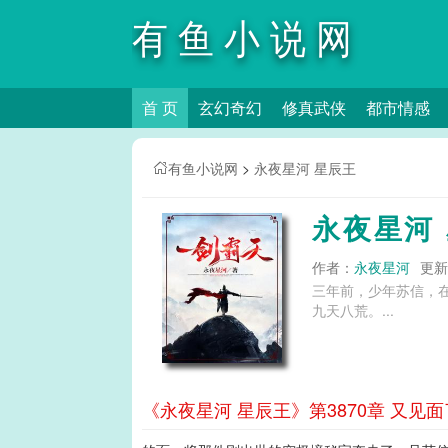
有鱼小说网
首 页
玄幻奇幻
修真武侠
都市情感
有鱼小说网
>
永夜星河 星辰王
永夜星河
作者：
永夜星河
更新时
三年前，少年苏信，
九天八荒。...
《永夜星河 星辰王》第3870章 又见