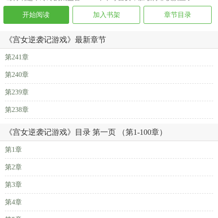
开始阅读
加入书架
章节目录
《宫女逆袭记游戏》最新章节
第241章
第240章
第239章
第238章
《宫女逆袭记游戏》目录 第一页 （第1-100章）
第1章
第2章
第3章
第4章