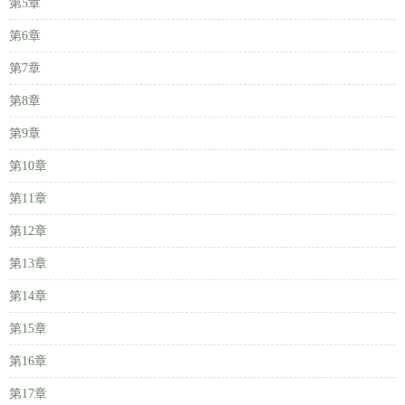
第5章
第6章
第7章
第8章
第9章
第10章
第11章
第12章
第13章
第14章
第15章
第16章
第17章