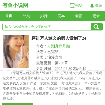
有鱼小说网
书架
登录
首页
分类
排行
完本
最新
记录
穿进万人迷文的我人设崩了24
作者：
方潮舟薛丹融
状态：已完结
分类：浪漫言情
最近更新：
第236章
更新时间：2025-04-30 23:46:19
《穿进万人迷文的我人设崩了》 穿进万人迷文的我人设崩了小说
全文番外_方潮舟薛丹融穿进万人迷文的我人设崩了, 书名：穿进万人
迷文的我人设崩了 作者：东施娘 文案： 方潮舟穿进了一本不知主角
攻是谁的长篇耽美小说，成为了里面同名同姓的二师兄。 在原著里，
方潮舟爱主角受小师弟爱得发狂，为他挡剑，为他杀妖兽，为他哐哐
撞大墙。