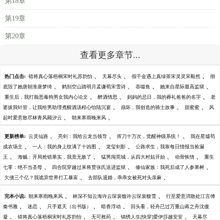
第18章
第19章
第20章
查看更多章节...
、
、
、
热门点击:
错将真心落梧桐宋时礼苏韵怡
天幕尽头
假千金遇上真绿茶宋灵灵宋毅然
彻
、
、
、
、
底毁了她唐朝淮唐梦绮
鹤别空山踏明月孟谦荀宋雪诗
吞噬鱼
她来自星际最高监狱
、
、
、
重生后，我打脸恶毒狗男女我内心论文
醉酒情思
妈妈的忌日，我的葬礼爸爸的名字
老
、
、
、
婆拔我针管，让我给男助理煮醒酒汤程心怡陆沉宴
崩坏，我创造的骑士故事
甜蜜蜜
风
、
、
起时爱意散尽林青风顾汐云
朝来寒雨晚来风
、
、
、
更新榜单:
云灵仙路
亮剑：我给云龙当领导
挥刀十万次，觉醒神级系统！
我在星墟苟
、
、
、
成农场主
一人：我的身上纹满了十凶图
龙玺剑影
公路求生，我靠每日情报当捡漏
、
、
、
、
王
海贼：开局抢错果实，我竟无敌了
猛男闯莞城，从四大村姑开始
动骨恢情
重生
、
、
、
七零：绝不当圣母
四合院穿越过来将贾张氏送进监狱
修仙家族：我死后成了人参果树
、
、
欠债三个亿？我诡异世界打工暴富
去部队退婚，乖乖女被死对头亲麻
、
、
完本小说:
朝来寒雨晚来风
林深不知云海许云琛裴馥许云琛裴馥雪
行至爱意消散处江言傅
、
、
、
、
秦书雅
迷恋
只手遮天（出书版）
暗香浮动
回头看，轻舟已过万重山蒋之舟沈傲
、
、
、
、
凝
错将真心落梧桐宋时礼苏韵怡
无可救药
锦绣人生[快穿]爱伊莎越安安
天幕尽