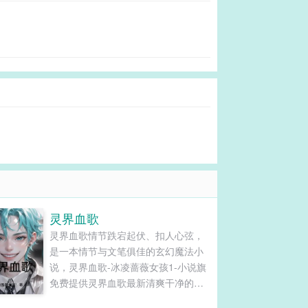
灵界血歌
灵界血歌情节跌宕起伏、扣人心弦，
是一本情节与文笔俱佳的玄幻魔法小
说，灵界血歌-冰凌蔷薇女孩1-小说旗
免费提供灵界血歌最新清爽干净的文
字章节在线阅读和TXT下载。...