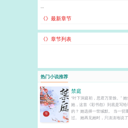
...
《》最新章节
《》章节列表
热门小说推荐
禁庭
“叶下洞庭初，思君万里馀。” 她
她，这首《彩书怨》到底是写给
的？ 她选择一世缄默。 当一切
过。 她再见她时，只淡淡地说
字——别怕。 ☆特别说明☆ 按