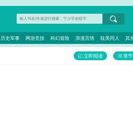
历史军事
网游竞技
科幻冒险
浪漫言情
耽美同人
其
立即阅读
章节