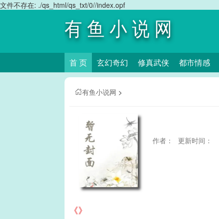
文件不存在: ./qs_html/qs_txt/0//index.opf
有鱼小说网
首 页
玄幻奇幻
修真武侠
都市情感
有鱼小说网
>
作者：
更新时间：
《》