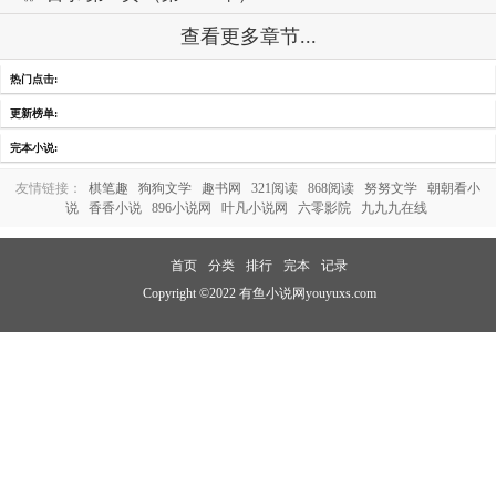
查看更多章节...
热门点击:
更新榜单:
完本小说:
友情链接：
棋笔趣
狗狗文学
趣书网
321阅读
868阅读
努努文学
朝朝看小
说
香香小说
896小说网
叶凡小说网
六零影院
九九九在线
首页
分类
排行
完本
记录
Copyright ©2022 有鱼小说网youyuxs.com