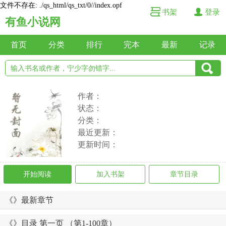
文件不存在: ./qs_html/qs_txt/0//index.opf
书架
登录
有鱼小说网
首页
分类
排行
完本
最新
记录
作者：
状态：
分类：
最近更新：
更新时间：
开始阅读
加入书架
章节目录
《》最新章节
《》目录 第一页 （第1-100章）