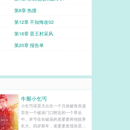
第8章 热搜
第12章 不知悔改02
第16章 晋王村采风
第20章 报告单
牛掰小乞丐
小乞丐张昊天出生一个月就被母亲遗
弃在一个破庙门口附近的一个草丛
中。幸亏住在破庙的老婆婆将他抚养
长大。四岁那年，老婆婆发现张昊天