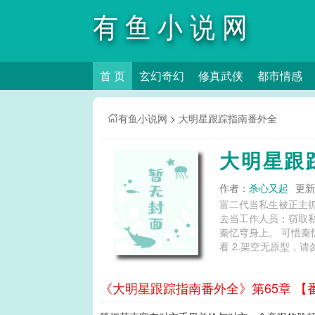
有鱼小说网
首 页
玄幻奇幻
修真武侠
都市情感
有鱼小说网
>
大明星跟踪指南番外全
大明星跟
作者：
杀心又起
更新时
富二代当私生被正主
去当工作人员；窃取
秦忆穹身上。 可惜秦
看 2.架空无原型，
告无果后会采取激烈的暴力行为，容易引起攻、受
读,大明星跟踪指南by
《大明星跟踪指南番外全》第65章 【