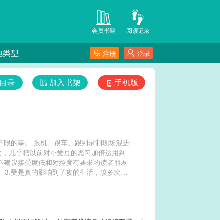
会员书架
阅读记录
他类型
注册
登录
目录
加入书架
手机版
下限的事。 跟机、跟车、跟到录制现场混进
勃，几乎把以前对小爱豆的恶习加倍运用到
.不建议接受度低和对控度有要求的读者朋友
 3.受是真的影响到了攻的生活，攻多次警