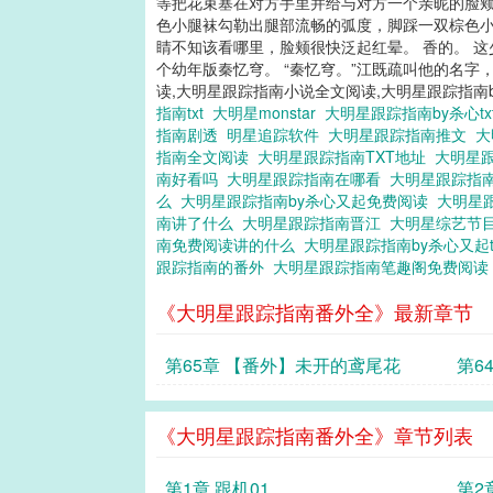
等把花束塞在对方手里并给与对方一个亲昵的脸颊
色小腿袜勾勒出腿部流畅的弧度，脚踩一双棕色小
睛不知该看哪里，脸颊很快泛起红晕。 香的。 
个幼年版秦忆穹。 “秦忆穹。”江既疏叫他的名字，
读,大明星跟踪指南小说全文阅读,大明星跟踪指南b
指南txt
大明星monstar
大明星跟踪指南by杀心tx
指南剧透
明星追踪软件
大明星跟踪指南推文
大
指南全文阅读
大明星跟踪指南TXT地址
大明星
南好看吗
大明星跟踪指南在哪看
大明星跟踪指
么
大明星跟踪指南by杀心又起免费阅读
大明星
南讲了什么
大明星跟踪指南晋江
大明星综艺节
南免费阅读讲的什么
大明星跟踪指南by杀心又起t
跟踪指南的番外
大明星跟踪指南笔趣阁免费阅
《大明星跟踪指南番外全》最新章节
第65章 【番外】未开的鸢尾花
第6
《大明星跟踪指南番外全》章节列表
第1章 跟机01
第2