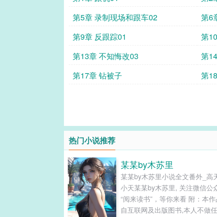
第5章 录制现场和跟车02
第6
第9章 反跟踪01
第1
第13章 不知悔改03
第1
第17章 钻被子
第1
热门小说推荐
某某by木苏里
某某by木苏里小说全文番外_高
小天某某by木苏里, 关注微信公
“阅来读书”，等你来看 附：本作
自互联网及出版图书,本人不做