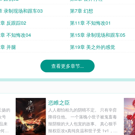
章 录制现场和跟车03
第7章 幻想
0章 反跟踪02
第11章 不知悔改01
4章 不知悔改04
第15章 录制现场和跟车05
8章 并腿
第19章 美之外的感觉
查看更多章节...
恣睢之臣
天扬的
人人都怕柏九的阴晴不定。 只有辛弈
众号
降得住他。 一个落魄小世子被鬼畜毒
品来
辣阴狠的大人包宠的故事。 真心狠手
任何负
辣权臣攻x真纯良温和世子受 1v1，甜