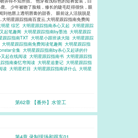
亲吻弄得不知所措。 他穿着浅棕色的短裤套装，白
鹿。 少年被吻了脸颊，修长的睫毛眨得很快，眼
闻到他唇上透明唇膏的甜香。 眼前这人活脱脱是
...大明星跟踪指南百度云,大明星跟踪指南免费阅
大明星 综艺
大明星跟踪指南杀心又起
大明星跟踪
心又起笔趣阁
大明星跟踪指南by墨池
大明星跟踪
星跟踪指南TXT
大明星小跟班谈大陆
大明星跟踪
T
大明星跟踪指南免费阅读笔趣阁
大明星跟踪指
nstar全集
大明星跟踪指南by杀心又起讲的什
心又起在线阅读
大明星跟踪指南书
大明星跟踪指
跟踪指南秦忆穹阅读
大明星追妻记
大明星跟踪指
本阅读
大明星栏目
大明星跟踪指南讲什么
大明星
第62章 【番外】水管工
第4章 录制现场和跟车01