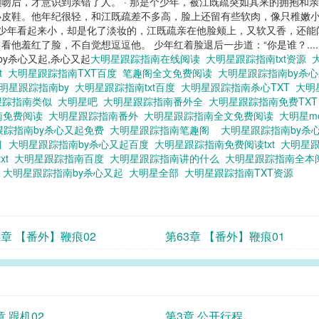
吻后，才意识到亲错了人。 · 那是个少年，被江既疏突如其来的拥抱和
皮鞋。他年纪很轻，和江既疏差不多高，脸上还留有些软肉，像只稚嫩小
这少年看起来小，却是化了淡妆的，江既疏亲在他脸颊上，又软又香，还能
看他羞红了脸，不自觉想逗逗他。 少年红着脸退后一步道：“你是谁？...
y杀心又起,杀心又起
大明星跟踪指南在线阅读
大明星跟踪指南txt资源
t
大明星跟踪指南TXT百度
笔趣阁全文免费阅读
大明星跟踪指南by杀
明星跟踪指南by
大明星跟踪指南txt百度
大明星跟踪指南杀心TXT
大明
跟踪指南类似
大明星吧
大明星跟踪指南番外全
大明星跟踪指南免费TX
南免费阅读
大明星跟踪指南番外
大明星跟踪指南全文免费阅读
大明星mo
跟踪指南by杀心又起免费
大明星跟踪指南笔趣阁
大明星跟踪指南by杀
目
大明星跟踪指南by杀心又起百度
大明星跟踪指南免费阅读txt
大明星
xt
大明星跟踪指南百度
大明星跟踪指南讲的什么
大明星跟踪指南全
读
大明星跟踪指南by杀心又起
大明星全部
大明星跟踪指南TXT资源
4章 【番外】鞭痕02
第63章 【番外】鞭痕01
章 跟机02
第3章 公开行程