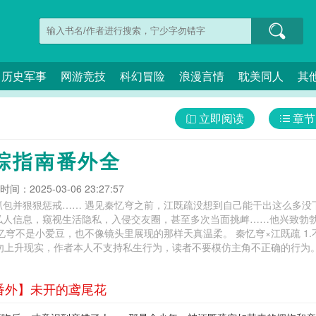
历史军事
网游竞技
科幻冒险
浪漫言情
耽美同人
其
立即阅读
章节
踪指南番外全
间：2025-03-06 23:27:57
抓包并狠狠惩戒…… 遇见秦忆穹之前，江既疏没想到自己能干出这么多没
私人信息，窥视生活隐私，入侵交友圈，甚至多次当面挑衅……他兴致勃
忆穹不是小爱豆，也不像镜头里展现的那样天真温柔。 秦忆穹×江既疏 1
请勿上升现实，作者本人不支持私生行为，读者不要模仿主角不正确的行为。
控不适。 大明星跟踪指南百度云,大明星跟踪指南免费阅读,大明星跟踪指南小说全文阅
杀心又起,杀心又起
番外】未开的鸢尾花