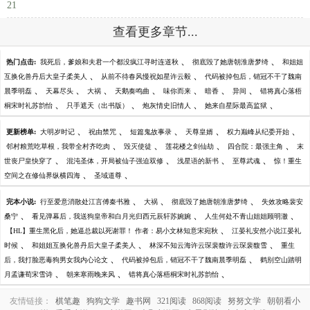
21
查看更多章节...
、
、
热门点击:
我死后，爹娘和夫君一个都没疯江寻时连道秋
彻底毁了她唐朝淮唐梦绮
和姐姐
、
、
互换化兽丹后大皇子柔美人
从前不待春风慢祝如星许云毅
代码被掉包后，销冠不干了魏南
、
、
、
、
、
、
、
晨季明磊
天幕尽头
大祸
天鹅奏鸣曲
味你而来
暗香
异间
错将真心落梧
、
、
、
、
桐宋时礼苏韵怡
只手遮天（出书版）
炮灰情史旧情人
她来自星际最高监狱
、
、
、
、
、
更新榜单:
大明岁时记
祝由禁咒
短篇鬼故事录
天尊皇婿
权力巅峰从纪委开始
、
、
、
、
邻村粮荒吃草根，我带全村齐吃肉
毁灭使徒
莲花楼之剑仙劫
四合院：最强主角
末
、
、
、
、
世丧尸皇快穿了
混沌圣体，开局被仙子强迫双修
浅星语的新书
至尊武魂
惊！重生
、
、
空间之在修仙界纵横四海
圣域道尊
、
、
、
完本小说:
行至爱意消散处江言傅秦书雅
大祸
彻底毁了她唐朝淮唐梦绮
失效攻略裴安
、
、
、
桑宁
看见弹幕后，我送狗皇帝和白月光归西元辰轩苏婉婉
人生何处不青山姐姐顾明澈
、
【HL】重生黑化后，她逼总裁以死谢罪！ 作者：易小文林知意宋宛秋
江晏礼安然小说江晏礼
、
、
、
时候
和姐姐互换化兽丹后大皇子柔美人
林深不知云海许云琛裴馥许云琛裴馥雪
重生
、
、
后，我打脸恶毒狗男女我内心论文
代码被掉包后，销冠不干了魏南晨季明磊
鹤别空山踏明
、
、
、
月孟谦荀宋雪诗
朝来寒雨晚来风
错将真心落梧桐宋时礼苏韵怡
友情链接：
棋笔趣
狗狗文学
趣书网
321阅读
868阅读
努努文学
朝朝看小