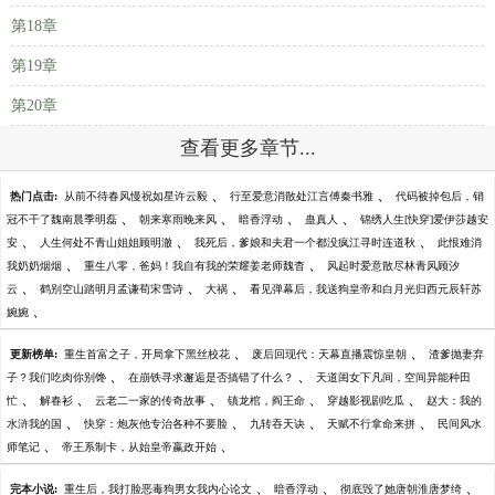
第18章
第19章
第20章
查看更多章节...
、
、
热门点击:
从前不待春风慢祝如星许云毅
行至爱意消散处江言傅秦书雅
代码被掉包后，销
、
、
、
、
冠不干了魏南晨季明磊
朝来寒雨晚来风
暗香浮动
蛊真人
锦绣人生[快穿]爱伊莎越安
、
、
、
安
人生何处不青山姐姐顾明澈
我死后，爹娘和夫君一个都没疯江寻时连道秋
此恨难消
、
、
我奶奶烟烟
重生八零，爸妈！我自有我的荣耀姜老师魏杳
风起时爱意散尽林青风顾汐
、
、
、
云
鹤别空山踏明月孟谦荀宋雪诗
大祸
看见弹幕后，我送狗皇帝和白月光归西元辰轩苏
、
婉婉
、
、
更新榜单:
重生首富之子，开局拿下黑丝校花
废后回现代：天幕直播震惊皇朝
渣爹抛妻弃
、
、
子？我们吃肉你别馋
在崩铁寻求邂逅是否搞错了什么？
天道闺女下凡间，空间异能种田
、
、
、
、
、
忙
解春衫
云老二一家的传奇故事
镇龙棺，阎王命
穿越影视剧吃瓜
赵大：我的
、
、
、
、
水浒我的国
快穿：炮灰他专治各种不要脸
九转吞天诀
天赋不行拿命来拼
民间风水
、
、
师笔记
帝王系制卡，从始皇帝嬴政开始
、
、
、
完本小说:
重生后，我打脸恶毒狗男女我内心论文
暗香浮动
彻底毁了她唐朝淮唐梦绮