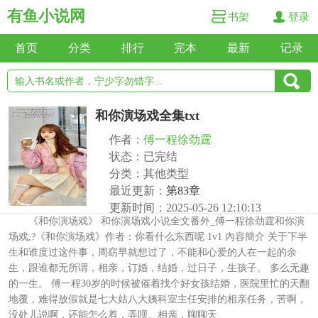
有鱼小说网
书架
登录
首页
分类
排行
完本
最新
记录
和你演场戏全集txt
作者：
傅一程徐劲霆
状态：已完结
分类：其他类型
最近更新：
第83章
更新时间：2025-05-26 12:10:13
《和你演场戏》 和你演场戏小说全文番外_傅一程徐劲霆和你演
场戏,?《和你演场戏》作者：你看什么东西呢 1v1 內容簡介 关于下半
生和谁度过这件事，周窈早就想过了，不能和心爱的人在一起的余
生，跟谁都无所谓，相亲，订婚，结婚，过日子，生孩子。 多么无趣
的一生。 傅一程30岁的时候被催着找个好女孩结婚，医院里忙的天翻
地覆，难得放假就是七大姑八大姨科室主任安排的相亲任务，苦啊，
没处儿说啊，还能怎么着，弄呗。相亲，聊聊天