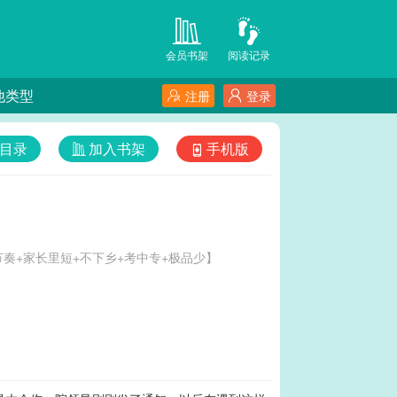
会员书架
阅读记录
他类型
注册
登录
目录
加入书架
手机版
慢节奏+家长里短+不下乡+考中专+极品少】