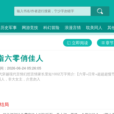
历史军事
网游竞技
科幻冒险
浪漫言情
耽美同人
其
立即阅读
章节
指六零俏佳人
：2026-06-24 05:26:05
完结年代穿越现代言情幻想言情家长里短1002万字简介:【六零+日常+超超超
通人，非大女主，介意勿入
大结局