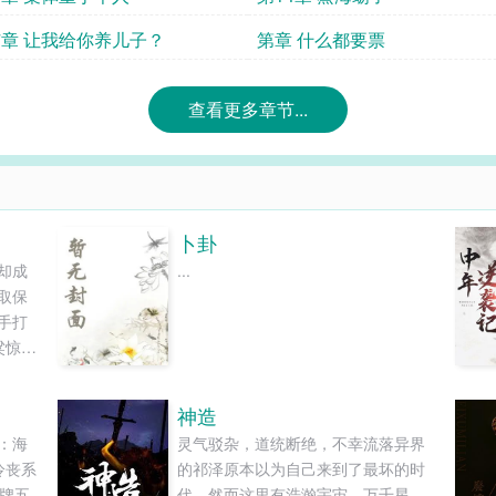
7章 让我给你养儿子？
第章 什么都要票
查看更多章节...
卜卦
却成
...
取保
手打
粱惊喜
轻如
，只
神造
。学
：海
灵气驳杂，道统断绝，不幸流落异界
—力
冷丧系
的祁泽原本以为自己来到了最坏的时
各项
老牌五
代，然而这里有浩瀚宇宙，万千星