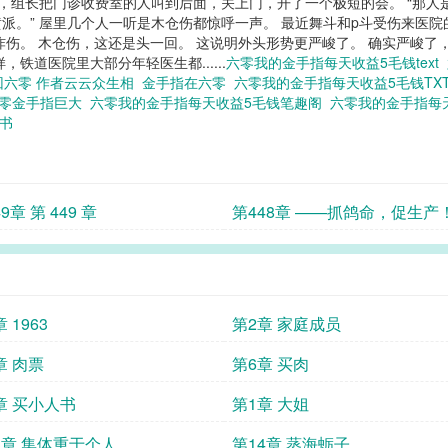
走了，组长把门诊收费室的人叫到后面，关上门，开了一个极短的会。 “那
派。” 屋里几个人一听是木仓伤都惊呼一声。 最近舞斗和p斗受伤来医院
炸伤。 木仓伤，这还是头一回。 这说明外头形势更严峻了。 确实严峻
铁道医院里大部分年轻医生都......
六零我的金手指每天收益5毛钱text
回六零 作者云云众生相
金手指在六零
六零我的金手指每天收益5毛钱TX
零金手指巨大
六零我的金手指每天收益5毛钱笔趣阁
六零我的金手指每
子书
9章 第 449 章
第448章 ——抓鸽命，促生产
 1963
第2章 家庭成员
章 肉票
第6章 买肉
章 买小人书
第1章 大姐
3章 集体重于个人
第14章 蒸海蛎子