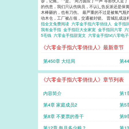
诊，记账。” “是。”周万圆应了一声 等那伙人
的伤患，我们只认伤病员，不认辶告反派还是保黄
木棒砸的，也有刀伤。 最严重的不过是被氧气瓶
动木仓，工厂被占领，交通被封锁。 晋城乱成这样，
指全文免费阅读
六零金手指六零俏佳人
金手指
我有金手指
金手指巨大全家宠
金手指回六零
六
5毛钱
六零金手指甜宠文
六零金手指txt八零电
《六零金手指六零俏佳人》最新章节
第450章 大结局
第44
《六零金手指六零俏佳人》章节列表
内容简介
第1章
第4章 家庭成员2
第5
第8章 不要票的香干
第9
第12章 每月多少粮？
第1