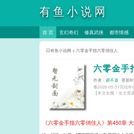
有鱼小说网
首 页
玄幻奇幻
修真武侠
都市情感
有鱼小说网
>
六零金手指六零俏佳人
六零金手
作者：
孬不道
更新时间
番2026-05-31
【本文女频！女主普
《六零金手指六零俏佳人》第450章 