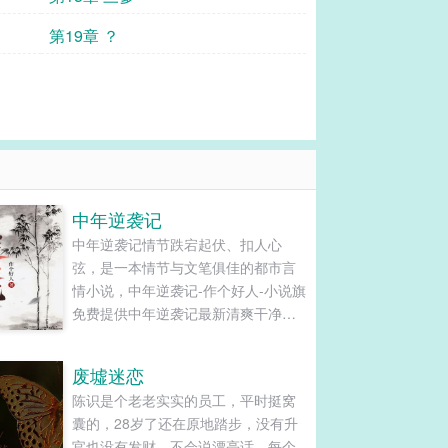
第19章 ？
中年逆袭记
中年逆袭记情节跌宕起伏、扣人心
弦，是一本情节与文笔俱佳的都市言
情小说，中年逆袭记-作个好人-小说旗
免费提供中年逆袭记最新清爽干净的
文字章节在线阅读和TXT下载。...
废墟迷恋
陈识是个老老实实的员工，平时挺窝
囊的，28岁了还在原地踏步，没有升
官也没有发财，不会说漂亮话，每个