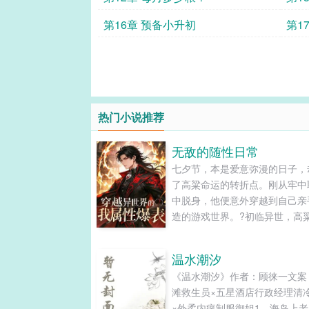
第16章 预备小升初
第1
热门小说推荐
无敌的随性日常
七夕节，本是爱意弥漫的日子，
了高粱命运的转折点。刚从牢中
中脱身，他便意外穿越到自己亲
造的游戏世界。?初临异世，高
地发现自己宛如拥有超能力：身
燕，速度快到肉眼难追；抬手间
温水潮汐
需一巴掌，敌人便化作血雾消散
《温水潮汐》作者：顾徕一文案
会鉴定技能后，更是震惊不已—
滩救生员×五星酒店行政经理清
量、体力、体质、法力、敏捷，
×外柔内疯制服御姐1，海岛上