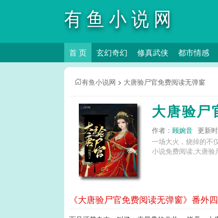
有鱼小说网
首 页
玄幻奇幻
修真武侠
都市情感
有鱼小说网
>
大唐验尸官免费阅读无弹窗
大唐验尸
作者：
顾婉音
更新时间
一场大火，烧掉的不仅是
小说免费阅读,大唐验
《大唐验尸官免费阅读无弹窗》番外四