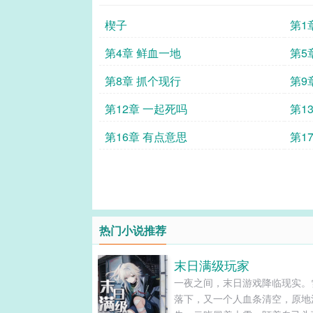
楔子
第1
第4章 鲜血一地
第5
第8章 抓个现行
第9
第12章 一起死吗
第1
第16章 有点意思
第1
热门小说推荐
末日满级玩家
一夜之间，末日游戏降临现实。
落下，又一个人血条清空，原地