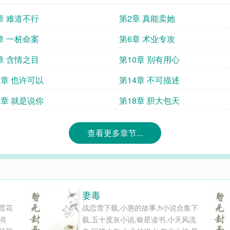
章 难道不行
第2章 真能卖她
章 一桩命案
第6章 术业专攻
章 含情之目
第10章 别有用心
3章 也许可以
第14章 不可描述
7章 就是说你
第18章 胆大包天
查看更多章节...
妻毒
雪花
战恋雪下载,小惠的故事,h小说合集下
消
载,五十度灰小说,银星读书,小天风流