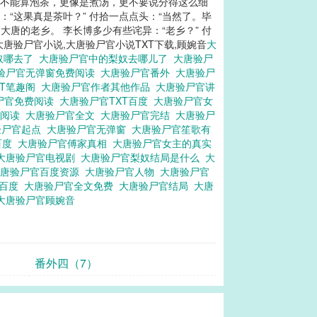
都不能算泡茶，更像是煮汤，更不要说分得这么细
“这果真是茶叶？” 付拾一点点头：“当然了。毕
大唐的老乡。 李长博多少有些诧异：“老乡？” 付
大唐验尸官小说,大唐验尸官小说TXT下载,顾婉音
大
奴哪去了
大唐验尸官中的梨奴去哪儿了
大唐验尸
验尸官无弹窗免费阅读
大唐验尸官番外
大唐验尸
XT笔趣阁
大唐验尸官作者其他作品
大唐验尸官讲
尸官免费阅读
大唐验尸官TXT百度
大唐验尸官女
官阅读
大唐验尸官全文
大唐验尸官完结
大唐验尸
验尸官起点
大唐验尸官无弹窗
大唐验尸官笙歌有
百度
大唐验尸官傅家真相
大唐验尸官女主的真实
大唐验尸官电视剧
大唐验尸官梨奴结局是什么
大
大唐验尸官百度资源
大唐验尸官人物
大唐验尸官
 百度
大唐验尸官全文免费
大唐验尸官结局
大唐
大唐验尸官顾婉音
番外四（7）