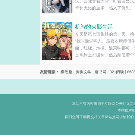
失。云晓冒着大雪，盯着自己头
奇长无比的血条，陷入了沉思。
CP，女主年纪小，前期一心搞
期双向奔赴】...
机智的火影生活
今天是第七班集结的第一天。鸣
“我叫漩涡鸣人。最喜欢康师傅
面，红烧、泡椒、酸菜味都可，
是拿到上忍编制，然后顺便带个
班什么的。”小樱：“我叫春野樱
么喜欢的，但讨厌装逼男。嗯，
友情链接：
棋笔趣
|
狗狗文学
|
趣书网
|
321阅读
|
86
有编制无所谓，别搞歧视女性那
行。”鸣人：“嘶，等等……奇变
变？”小樱：“符号看象限。”鸣人
槽！敢问女侠哪里穿来的？我福
人。”小樱：“我川渝。”鸣人：“
本站所有内容来源于互联网公开且无需登录
川妹子，久仰。”（抱拳·jpg）
本站仅对
同时您可手动提交相关目标站点网址给我们
“你们……在说什么？”卡卡西挠
毛，觉得事情并不简单……...