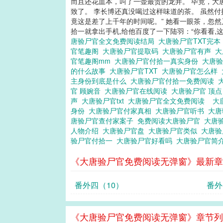
而且还花血本，叫了一壶最贵的龙井。 毕竟，大
致了。 李长博还真没喝过这样味道的茶。 虽然付
竟这是差了上千年的时间呢。” 她看一眼茶，忽然
拾一就拿出手机,给他百度了一下陆羽：“你看看,这
唐验尸官全文免费阅读结局
大唐验尸官TXT完
官笔趣阁
大唐验尸官提取码
大唐验尸官有声
大
官笔趣阁mm
大唐验尸官付拾一真实身份
大唐
的什么故事
大唐验尸官TXT
大唐验尸官怎么样
主身份到底是什么
大唐验尸官付拾一免费阅读
官 顾婉音
大唐验尸官在线阅读
大唐验尸官 顶
声
大唐验尸官txt
大唐验尸官全文免费阅读
大
身份
大唐验尸官付家真相
大唐验尸官听书
大唐
唐验尸官查付家案子
免费阅读大唐验尸官
大唐
人物介绍
大唐验尸官盘
大唐验尸官类似
大唐
验尸官付拾一
大唐验尸官好看吗
大唐验尸官简
《大唐验尸官免费阅读无弹窗》最新章
番外四（10）
番外
《大唐验尸官免费阅读无弹窗》章节列