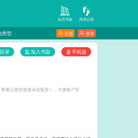
会员书架
阅读记录
他类型
注册
登录
目录
加入书架
手机版
逝者诉说冤屈！... 大唐验尸官