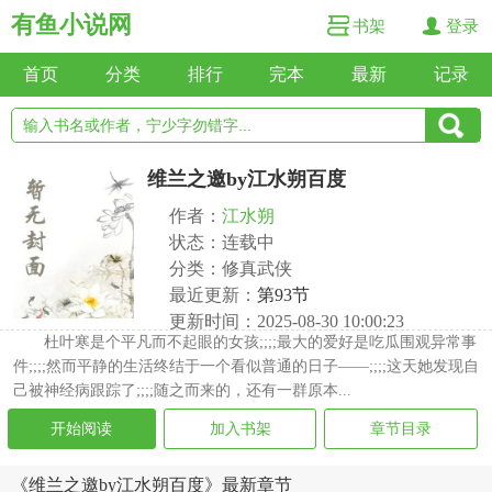
有鱼小说网
书架
登录
首页
分类
排行
完本
最新
记录
维兰之邀by江水朔百度
作者：
江水朔
状态：连载中
分类：修真武侠
最近更新：
第93节
更新时间：2025-08-30 10:00:23
杜叶寒是个平凡而不起眼的女孩;;;;最大的爱好是吃瓜围观异常事
件;;;;然而平静的生活终结于一个看似普通的日子——;;;;这天她发现自
己被神经病跟踪了;;;;随之而来的，还有一群原本...
开始阅读
加入书架
章节目录
《维兰之邀by江水朔百度》最新章节