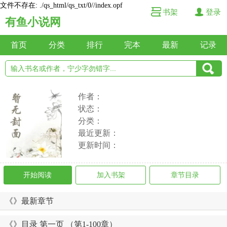
文件不存在: ./qs_html/qs_txt/0//index.opf
书架
登录
有鱼小说网
首页
分类
排行
完本
最新
记录
作者：
状态：
分类：
最近更新：
更新时间：
开始阅读
加入书架
章节目录
《》最新章节
《》目录 第一页 （第1-100章）