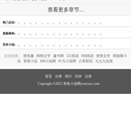
查看更多章节...
、
、
、
、
、
、
、
、
、
、
、
、
、
、
、
热门点击:
、
、
、
、
、
、
、
、
、
、
、
、
、
、
、
更新榜单:
、
、
、
、
、
、
、
、
、
、
、
、
、
、
、
完本小说:
友情链接：
棋笔趣
狗狗文学
趣书网
321阅读
868阅读
努努文学
朝朝看小
说
香香小说
896小说网
叶凡小说网
六零影院
九九九在线
首页
分类
排行
完本
记录
Copyright ©2022 有鱼小说网youyuxs.com