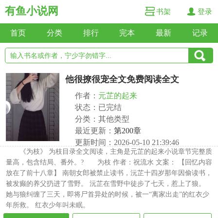
有鱼小说网
书架
登录
首页
分类
排行
完本
最新
记录
他很撩很宠全文免费阅读全文
作者：
元芷的起来
状态：已完结
分类：其他类型
最近更新：
第200章
更新时间：2026-05-10 21:39:46
《为枝》 为枝目录全文阅读，主角是元芷的起来小说章节完整质
量高，包含结局、番外。? 为枝 作者：祝流水 文案： 【回忆内容
放在了前十八章】 南朝女郎被禁止读书，沅芷十四岁那年因偷读书，
被发癫的养父扔进了雪野。 沅芷在雪野中徒步了七天，惹上了狼。
她与狼纠缠了三天，即将尸首异处的时候，被一“离家出走”的红衣少
年所救。 红衣少年叫未眠。