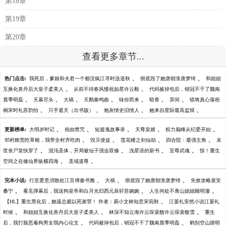
第18章
第19章
第20章
查看更多章节...
、
、
热门点击:
我死后，爹娘和夫君一个都没疯江寻时连道秋
彻底毁了她唐朝淮唐梦绮
和姐姐
、
、
互换化兽丹后大皇子柔美人
从前不待春风慢祝如星许云毅
代码被掉包后，销冠不干了魏南
、
、
、
、
、
、
、
晨季明磊
天幕尽头
大祸
天鹅奏鸣曲
味你而来
暗香
异间
错将真心落梧
、
、
、
、
桐宋时礼苏韵怡
只手遮天（出书版）
炮灰情史旧情人
她来自星际最高监狱
、
、
、
、
、
更新榜单:
大明岁时记
祝由禁咒
短篇鬼故事录
天尊皇婿
权力巅峰从纪委开始
、
、
、
、
邻村粮荒吃草根，我带全村齐吃肉
毁灭使徒
莲花楼之剑仙劫
四合院：最强主角
末
、
、
、
、
世丧尸皇快穿了
混沌圣体，开局被仙子强迫双修
浅星语的新书
至尊武魂
惊！重生
、
、
空间之在修仙界纵横四海
圣域道尊
、
、
、
完本小说:
行至爱意消散处江言傅秦书雅
大祸
彻底毁了她唐朝淮唐梦绮
失效攻略裴安
、
、
、
桑宁
看见弹幕后，我送狗皇帝和白月光归西元辰轩苏婉婉
人生何处不青山姐姐顾明澈
、
【HL】重生黑化后，她逼总裁以死谢罪！ 作者：易小文林知意宋宛秋
江晏礼安然小说江晏礼
、
、
、
时候
和姐姐互换化兽丹后大皇子柔美人
林深不知云海许云琛裴馥许云琛裴馥雪
重生
、
、
后，我打脸恶毒狗男女我内心论文
代码被掉包后，销冠不干了魏南晨季明磊
鹤别空山踏明