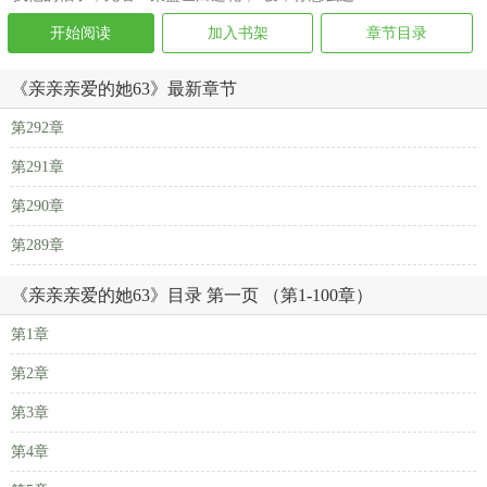
开始阅读
加入书架
章节目录
《亲亲亲爱的她63》最新章节
第292章
第291章
第290章
第289章
《亲亲亲爱的她63》目录 第一页 （第1-100章）
第1章
第2章
第3章
第4章