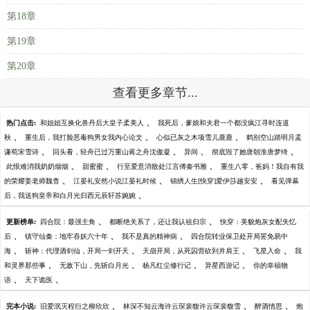
第18章
第19章
第20章
查看更多章节...
、
热门点击:
和姐姐互换化兽丹后大皇子柔美人
我死后，爹娘和夫君一个都没疯江寻时连道
、
、
、
秋
重生后，我打脸恶毒狗男女我内心论文
心似已灰之木项雪儿鹿鹿
鹤别空山踏明月孟
、
、
、
、
谦荀宋雪诗
回头看，轻舟已过万重山蒋之舟沈傲凝
异间
彻底毁了她唐朝淮唐梦绮
、
、
、
此恨难消我奶奶烟烟
甜蜜蜜
行至爱意消散处江言傅秦书雅
重生八零，爸妈！我自有我
、
、
、
的荣耀姜老师魏杳
江晏礼安然小说江晏礼时候
锦绣人生[快穿]爱伊莎越安安
看见弹幕
、
后，我送狗皇帝和白月光归西元辰轩苏婉婉
、
、
更新榜单:
四合院：最强主角
都断绝关系了，还让我认祖归宗
快穿：美貌炮灰女配失忆
、
、
、
后
镇守仙秦：地牢吞妖六十年
我不是真的精神病
四合院转业保卫处开局罢免易中
、
、
、
、
海
斩神：代理酒剑仙，开局一剑开天
天崩开局，从死囚营砍到并肩王
飞星入命
我
、
、
、
、
和灵界那些事
无敌下山，先斩白月光
杨凡红尘修行记
异星西游记
你的幸福物
、
、
语
天下诡医
、
、
、
完本小说:
旧爱泯灭程衍之柳欣欣
林深不知云海许云琛裴馥许云琛裴馥雪
醉酒情思
炮