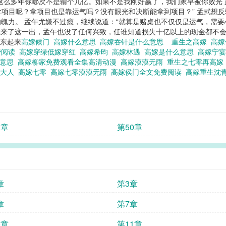
这么多年你哪次不是输个几亿。如果不是我刚好赢了，我们家早被你败光了。
那拿项目呢？拿项目也是靠运气吗？没有眼光和决断能拿到项目？” 孟弎想
魄力。 孟午尤嫌不过瘾，继续说道：“就算是赌桌也不仅仅是运气，需
来了这一出，孟午也没了任何兴致，任谁知道损失十亿以上的现金都不会开心。
昊东起来
高嫁候门
高嫁什么意思
高嫁吞针是什么意思
重生之高嫁
高嫁
费阅读
高嫁穿绿低嫁穿红
高嫁希昀
高嫁林遇
高嫁是什么意思
高嫁宁
么意思
高嫁柳家免费观看全集高清动漫
高嫁漠漠无雨
重生之七零再高
灯大人
高嫁七零
高嫁七零漠漠无雨
高嫁侯门全文免费阅读
高嫁重生沈
1章
第50章
章
第3章
章
第7章
0章
第11章