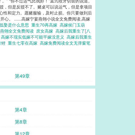
” “你不过运气比我好！”孟弎咬牙切齿的说道。
反驳，但是反驳不了。赌桌可以说运气，但是拿项目
要心性和定力。愿赌服输，及时止损。你只要做到后
 ......高嫁宁宴燕翎小说全文免费阅读,高嫁
低娶是什么意思
重生70再高嫁
高嫁侯门玉葫
宴燕翎全文免费阅读
庶女高嫁
高嫁后我重生了[八
嫁
高嫁不现实低嫁不可能平嫁没意义
高嫁后我重生
青鲤
重生七零在高嫁
高嫁免费阅读全文无弹窗笔
第49章
第4章
第8章
第12章