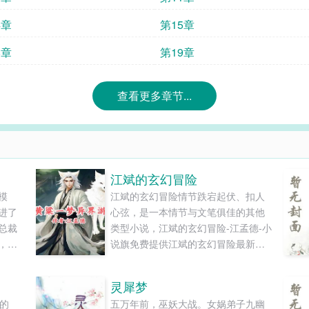
4章
第15章
8章
第19章
查看更多章节...
江斌的玄幻冒险
模
江斌的玄幻冒险情节跌宕起伏、扣人
进了
心弦，是一本情节与文笔俱佳的其他
总裁
类型小说，江斌的玄幻冒险-江孟德-小
，不
说旗免费提供江斌的玄幻冒险最新清
太丢
爽干净的文字章节在线阅读和TXT下
里的
载。...
灵犀梦
说那些
的
五万年前，巫妖大战。女娲弟子九幽
子在