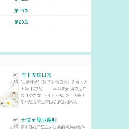
第16章
第20章
陛下养猫日常
[古装迷情]《陛下养猫日常》作者：刀
上漂【完结】 本书简介:婉瑛是江
陵县令之女，小门小户出身，这辈子
没想过会攀上靖国公府这根高枝
儿。 不惜千里远嫁来京，旁人道
她高嫁，岂不知风光背后，尽是无法
天道至尊驱魔师
诉...
原本远在千里之外盗墓的四弟突然传