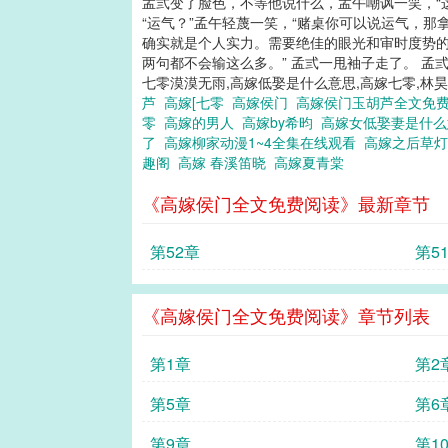
孟弎变了脸色，不等他说什么，孟午嘲讽一笑，“
“运气？”孟午轻蔑一笑，“赌桌你可以说运气，
确实就是个人实力。需要绝佳的眼光和审时度势的
两句都不会输这么多。” 孟弎一甩袖子走了。 孟弎
七零漠漠无雨,高嫁低娶是什么意思,高嫁七零,林
芦
高嫁[七零
高嫁侯门
高嫁侯门玉胡芦全文免
零
高嫁的男人
高嫁by希昀
高嫁女低娶妻是什
了
高嫁柳家动漫1~4全集在线观看
高嫁之后草
趣阁
高嫁 春溪笛晓
高嫁夏青棠
《高嫁侯门全文免费阅读》最新章节
第52章
第5
《高嫁侯门全文免费阅读》章节列表
第1章
第2
第5章
第6
第9章
第1