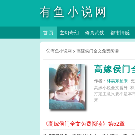
有鱼小说网
首 页
玄幻奇幻
修真武侠
都市情感
有鱼小说网
>
高嫁侯门全文免费阅读
高嫁侯门
作者：
林昊东起来
更
高嫁小说全文番外_林
打定主意只要不是本市的学校，哪里都可以。 高嫁宁宴燕翎小说全
来
《高嫁侯门全文免费阅读》第52章