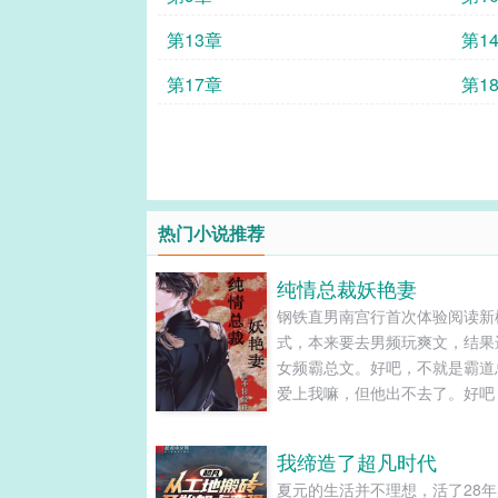
第13章
第1
第17章
第1
热门小说推荐
纯情总裁妖艳妻
钢铁直男南宫行首次体验阅读新
式，本来要去男频玩爽文，结果
女频霸总文。好吧，不就是霸道
爱上我嘛，但他出不去了。好吧
就出不去嘛，但扮演这个总裁也
人了吧。不会吧不会吧，难道书
我缔造了超凡时代
女主也来自现实世界吗?所以他
夏元的生活并不理想，活了28年
羞耻台词的时候还有另一个女孩