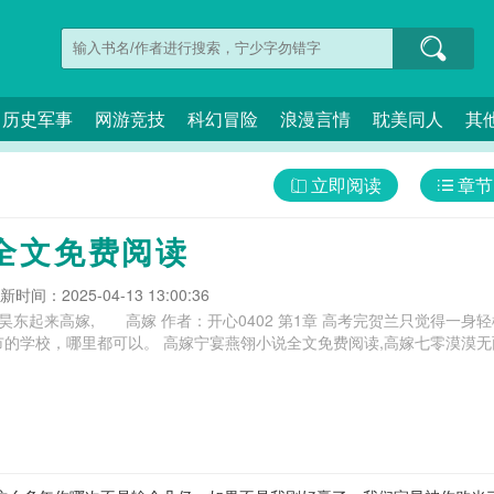
历史军事
网游竞技
科幻冒险
浪漫言情
耽美同人
其
立即阅读
章节
全文免费阅读
新时间：2025-04-13 13:00:36
昊东起来高嫁, 高嫁 作者：开心0402 第1章 高考完贺兰只觉得一
文免费阅读,高嫁七零漠漠无雨,高嫁低娶是什么意思,高嫁七零,林昊东起