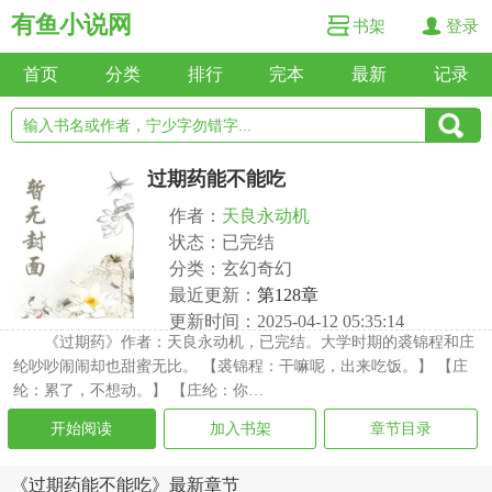
有鱼小说网
书架
登录
首页
分类
排行
完本
最新
记录
过期药能不能吃
作者：
天良永动机
状态：已完结
分类：玄幻奇幻
最近更新：
第128章
更新时间：2025-04-12 05:35:14
《过期药》作者：天良永动机，已完结。大学时期的裘锦程和庄
纶吵吵闹闹却也甜蜜无比。 【裘锦程：干嘛呢，出来吃饭。】 【庄
纶：累了，不想动。】 【庄纶：你…
开始阅读
加入书架
章节目录
《过期药能不能吃》最新章节