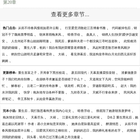
第20章
查看更多章节...
、
、
热门点击:
从前不待春风慢祝如星许云毅
行至爱意消散处江言傅秦书雅
代码被掉包后，销
、
、
、
、
冠不干了魏南晨季明磊
朝来寒雨晚来风
暗香浮动
蛊真人
锦绣人生[快穿]爱伊莎越安
、
、
、
安
人生何处不青山姐姐顾明澈
我死后，爹娘和夫君一个都没疯江寻时连道秋
此恨难消
、
、
我奶奶烟烟
重生八零，爸妈！我自有我的荣耀姜老师魏杳
风起时爱意散尽林青风顾汐
、
、
、
云
鹤别空山踏明月孟谦荀宋雪诗
大祸
看见弹幕后，我送狗皇帝和白月光归西元辰轩苏
、
婉婉
、
、
更新榜单:
重生首富之子，开局拿下黑丝校花
废后回现代：天幕直播震惊皇朝
渣爹抛妻弃
、
、
子？我们吃肉你别馋
在崩铁寻求邂逅是否搞错了什么？
天道闺女下凡间，空间异能种田
、
、
、
、
、
忙
解春衫
云老二一家的传奇故事
镇龙棺，阎王命
穿越影视剧吃瓜
赵大：我的
、
、
、
、
水浒我的国
快穿：炮灰他专治各种不要脸
九转吞天诀
天赋不行拿命来拼
民间风水
、
、
师笔记
帝王系制卡，从始皇帝嬴政开始
、
、
、
完本小说:
重生后，我打脸恶毒狗男女我内心论文
暗香浮动
彻底毁了她唐朝淮唐梦绮
、
、
、
、
炮灰情史旧情人
天幕尽头
大祸
江晏礼安然小说江晏礼时候
【HL】重生黑化后，她
、
、
、
逼总裁以死谢罪！ 作者：易小文林知意宋宛秋
她来自星际最高监狱
醉酒情思
从前不待
、
、
、
春风慢祝如星许云毅
旧爱泯灭程衍之柳欣欣
妈妈的忌日，我的葬礼爸爸的名字
此恨难
、
、
消我奶奶烟烟
回头看，轻舟已过万重山蒋之舟沈傲凝