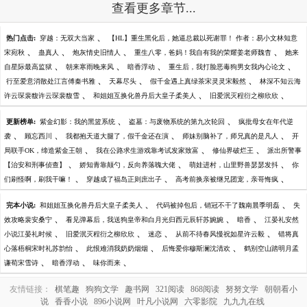
查看更多章节...
、
热门点击:
穿越：无双大当家
【HL】重生黑化后，她逼总裁以死谢罪！ 作者：易小文林知意
、
、
、
、
宋宛秋
蛊真人
炮灰情史旧情人
重生八零，爸妈！我自有我的荣耀姜老师魏杳
她来
、
、
、
、
自星际最高监狱
朝来寒雨晚来风
暗香浮动
重生后，我打脸恶毒狗男女我内心论文
、
、
、
行至爱意消散处江言傅秦书雅
天幕尽头
假千金遇上真绿茶宋灵灵宋毅然
林深不知云海
、
、
、
许云琛裴馥许云琛裴馥雪
和姐姐互换化兽丹后大皇子柔美人
旧爱泯灭程衍之柳欣欣
、
、
更新榜单:
紫金幻影：我的黑篮系统
盗墓：与废物系统的第九次轮回
疯批母女在年代逆
、
、
、
、
袭
顾忘西川
我都抱天道大腿了，假千金还在演
师妹别脑补了，师兄真的是凡人
开
、
、
、
局联手OK，缔造紫金王朝
我在公路求生游戏靠考试发家致富
修仙界破烂王
派出所警事
、
、
、
【治安和刑事侦查】
娇知青靠颠勺，反向养落魄大佬
萌娃进村，山里野兽瑟瑟发抖
你
、
、
、
们刷怪啊，刷我干嘛！
穿越成了福岛正则庶出子
高考前换亲被继兄团宠，亲哥悔疯
、
、
完本小说:
和姐姐互换化兽丹后大皇子柔美人
代码被掉包后，销冠不干了魏南晨季明磊
失
、
、
、
效攻略裴安桑宁
看见弹幕后，我送狗皇帝和白月光归西元辰轩苏婉婉
暗香
江晏礼安然
、
、
、
、
小说江晏礼时候
旧爱泯灭程衍之柳欣欣
迷恋
从前不待春风慢祝如星许云毅
错将真
、
、
、
心落梧桐宋时礼苏韵怡
此恨难消我奶奶烟烟
后悔爱你穆斯澜沈清欢
鹤别空山踏明月孟
、
、
、
谦荀宋雪诗
暗香浮动
味你而来
友情链接：
棋笔趣
狗狗文学
趣书网
321阅读
868阅读
努努文学
朝朝看小
说
香香小说
896小说网
叶凡小说网
六零影院
九九九在线