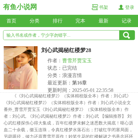
有鱼小说网
书架
登录
首页
分类
排行
完本
最新
记录
刘心武揭秘红楼梦28
作者：
曹雪芹贾宝玉
状态：已完结
分类：浪漫言情
最近更新：
第16章
更新时间：2025-05-01 22:35:58
《《刘心武揭秘红楼梦2》（实体精校版全本）作者：刘心武》
《刘心武揭秘红楼梦2》（实体精校版全本）作者：刘心武小说全文
番外_曹雪芹贾宝玉《刘心武揭秘红楼梦2》（实体精校版全本）作
者：刘心武, 《刘心武揭秘红楼梦2》作者：刘心武 【编辑推荐】 刘
心武红楼探佚心得大集成，百年红楼梦未解之迷悉数大揭底！呕心沥
血二十余载，缀玉连珠，令真红楼梦水落石出；打破红学闭塞局面，
另辟蹊径，倾力还原曹雪芹原作！妙笔生花的红楼解谜之书悬念环环