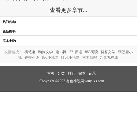
查看更多章节...
热门点击:
更新榜单:
完本小说:
友情链接：
棋笔趣
狗狗文学
趣书网
321阅读
868阅读
努努文学
朝朝看小
说
香香小说
896小说网
叶凡小说网
六零影院
九九九在线
首页
分类
排行
完本
记录
Copyright ©2022 有鱼小说网youyuxs.com