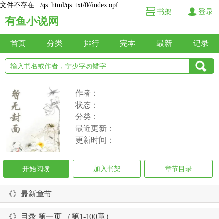
文件不存在: ./qs_html/qs_txt/0//index.opf
书架
登录
有鱼小说网
首页
分类
排行
完本
最新
记录
作者：
状态：
分类：
最近更新：
更新时间：
开始阅读
加入书架
章节目录
《》最新章节
《》目录 第一页 （第1-100章）