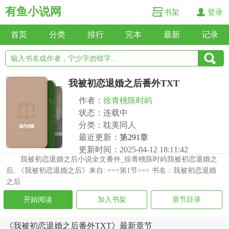
有鱼小说网
书架
登录
首页
分类
排行
完本
最新
记录
我被初恋退婚之后番外TXT
作者：
徐青桃陈时屿
状态：连载中
分类：耽美同人
最近更新：
第291章
更新时间：2025-04-12 18:11:42
我被初恋退婚之后小说全文番外_徐青桃陈时屿我被初恋退婚之
后, 《我被初恋退婚之后》来自: ===第1节=== 书名：我被初恋退婚
之后
开始阅读
加入书架
章节目录
《我被初恋退婚之后番外TXT》最新章节