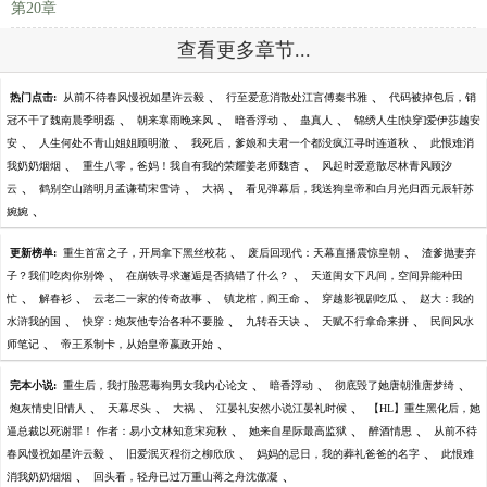
第20章
查看更多章节...
、
、
热门点击:
从前不待春风慢祝如星许云毅
行至爱意消散处江言傅秦书雅
代码被掉包后，销
、
、
、
、
冠不干了魏南晨季明磊
朝来寒雨晚来风
暗香浮动
蛊真人
锦绣人生[快穿]爱伊莎越安
、
、
、
安
人生何处不青山姐姐顾明澈
我死后，爹娘和夫君一个都没疯江寻时连道秋
此恨难消
、
、
我奶奶烟烟
重生八零，爸妈！我自有我的荣耀姜老师魏杳
风起时爱意散尽林青风顾汐
、
、
、
云
鹤别空山踏明月孟谦荀宋雪诗
大祸
看见弹幕后，我送狗皇帝和白月光归西元辰轩苏
、
婉婉
、
、
更新榜单:
重生首富之子，开局拿下黑丝校花
废后回现代：天幕直播震惊皇朝
渣爹抛妻弃
、
、
子？我们吃肉你别馋
在崩铁寻求邂逅是否搞错了什么？
天道闺女下凡间，空间异能种田
、
、
、
、
、
忙
解春衫
云老二一家的传奇故事
镇龙棺，阎王命
穿越影视剧吃瓜
赵大：我的
、
、
、
、
水浒我的国
快穿：炮灰他专治各种不要脸
九转吞天诀
天赋不行拿命来拼
民间风水
、
、
师笔记
帝王系制卡，从始皇帝嬴政开始
、
、
、
完本小说:
重生后，我打脸恶毒狗男女我内心论文
暗香浮动
彻底毁了她唐朝淮唐梦绮
、
、
、
、
炮灰情史旧情人
天幕尽头
大祸
江晏礼安然小说江晏礼时候
【HL】重生黑化后，她
、
、
、
逼总裁以死谢罪！ 作者：易小文林知意宋宛秋
她来自星际最高监狱
醉酒情思
从前不待
、
、
、
春风慢祝如星许云毅
旧爱泯灭程衍之柳欣欣
妈妈的忌日，我的葬礼爸爸的名字
此恨难
、
、
消我奶奶烟烟
回头看，轻舟已过万重山蒋之舟沈傲凝