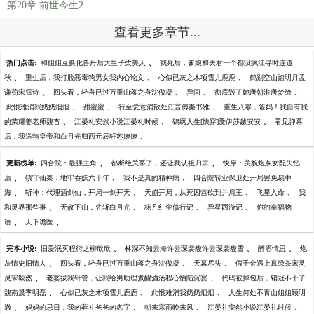
第20章 前世今生2
查看更多章节...
、
热门点击:
和姐姐互换化兽丹后大皇子柔美人
我死后，爹娘和夫君一个都没疯江寻时连道
、
、
、
秋
重生后，我打脸恶毒狗男女我内心论文
心似已灰之木项雪儿鹿鹿
鹤别空山踏明月孟
、
、
、
、
谦荀宋雪诗
回头看，轻舟已过万重山蒋之舟沈傲凝
异间
彻底毁了她唐朝淮唐梦绮
、
、
、
此恨难消我奶奶烟烟
甜蜜蜜
行至爱意消散处江言傅秦书雅
重生八零，爸妈！我自有我
、
、
、
的荣耀姜老师魏杳
江晏礼安然小说江晏礼时候
锦绣人生[快穿]爱伊莎越安安
看见弹幕
、
后，我送狗皇帝和白月光归西元辰轩苏婉婉
、
、
更新榜单:
四合院：最强主角
都断绝关系了，还让我认祖归宗
快穿：美貌炮灰女配失忆
、
、
、
后
镇守仙秦：地牢吞妖六十年
我不是真的精神病
四合院转业保卫处开局罢免易中
、
、
、
、
海
斩神：代理酒剑仙，开局一剑开天
天崩开局，从死囚营砍到并肩王
飞星入命
我
、
、
、
、
和灵界那些事
无敌下山，先斩白月光
杨凡红尘修行记
异星西游记
你的幸福物
、
、
语
天下诡医
、
、
、
完本小说:
旧爱泯灭程衍之柳欣欣
林深不知云海许云琛裴馥许云琛裴馥雪
醉酒情思
炮
、
、
、
灰情史旧情人
回头看，轻舟已过万重山蒋之舟沈傲凝
天幕尽头
假千金遇上真绿茶宋灵
、
、
灵宋毅然
老婆拔我针管，让我给男助理煮醒酒汤程心怡陆沉宴
代码被掉包后，销冠不干了
、
、
、
魏南晨季明磊
心似已灰之木项雪儿鹿鹿
此恨难消我奶奶烟烟
人生何处不青山姐姐顾明
、
、
、
、
澈
妈妈的忌日，我的葬礼爸爸的名字
朝来寒雨晚来风
江晏礼安然小说江晏礼时候