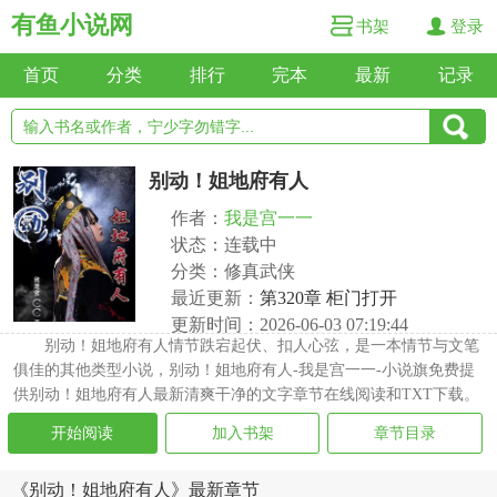
有鱼小说网
书架
登录
首页
分类
排行
完本
最新
记录
别动！姐地府有人
作者：
我是宫一一
状态：连载中
分类：修真武侠
最近更新：
第320章 柜门打开
更新时间：2026-06-03 07:19:44
别动！姐地府有人情节跌宕起伏、扣人心弦，是一本情节与文笔
俱佳的其他类型小说，别动！姐地府有人-我是宫一一-小说旗免费提
供别动！姐地府有人最新清爽干净的文字章节在线阅读和TXT下载。
开始阅读
加入书架
章节目录
《别动！姐地府有人》最新章节